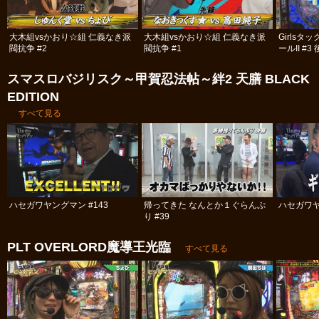
大木組vsかおり☆組 仁義なき派
大木組vsかおり☆組 仁義なき派
Girls
閥抗争 #2
閥抗争 #1
ールII #3
スマスロバジリスク～甲賀忍法帖～絆2 天膳 BLACK
EDITION
すべて見る
ハセガワヤングマン #143
帰ってきた なんとか１ぐらんぷ
ハセガワヤ
り #39
PLT OVERLORD魔導王光臨
すべて見る