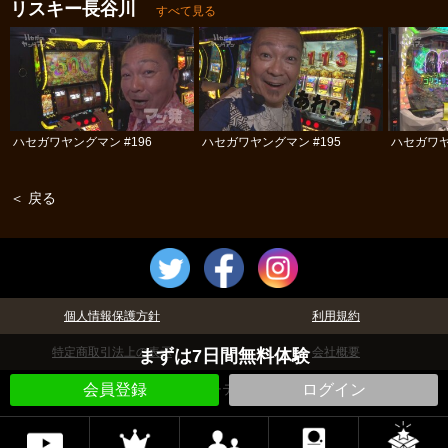
リスキー長谷川
すべて見る
ハセガワヤングマン #196
ハセガワヤングマン #195
ハセガワヤ
＜ 戻る
個人情報保護方針
利用規約
特定商取引法上の表示
会社概要
まずは7日間無料体験
©パチテレ！
会員登録
ログイン