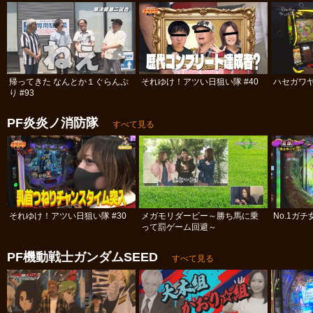
帰ってきた なんとか１ぐらんぷ
それゆけ！アツい日狙い隊 #40
ハセガワヤ
り #93
PF炎炎ノ消防隊
すべて見る
それゆけ！アツい日狙い隊 #30
メガモリダービー～勝ち馬に乗
No.1ガ
って罰ゲーム回避～
PF機動戦士ガンダムSEED
すべて見る