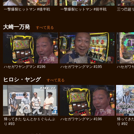
一撃爆裂ヒットマン #後半戦
一撃爆裂ヒットマン #前半戦
大崎一万発
すべて見る
ハセガワヤングマン #196
ハセガワヤングマン #195
ハセガワヤ
ヒロシ・ヤング
すべて見る
帰ってきた なんとか１ぐらんぷ
ハセガワヤングマン #196
帰ってき
り #93
り #92