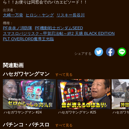
ら！！お便りは同窓会でのバカエピソード！！
出演者
大崎一万発
ヒロシ・ヤング
リスキー長谷川
機種
PF炎炎ノ消防隊
PF機動戦士ガンダムSEED
スマスロバジリスク～甲賀忍法帖～絆2 天膳 BLACK EDITION
PLT OVERLORD魔導王光臨
シェアする
関連動画
ハセガワヤングマン
すべて見る
ハセガワヤングマン #24
ハセガワヤングマン #25
ハセガワヤ
パチンコ・パチスロ
すべて見る