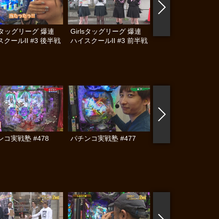
lsタッグリーグ 爆連
Girlsタッグリーグ 爆連
激闘！ワルキューレ 
クールII #3 後半戦
ハイスクールII #3 前半戦
コ実戦塾 #478
パチンコ実戦塾 #477
パチンコ実戦塾 #47