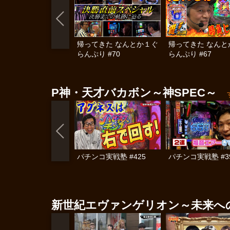
帰ってきた なんとか１ぐ
帰ってきた なんと
らんぷり #70
らんぷり #67
P神・天才バカボン～神SPEC～
パチンコ実戦塾 #425
パチンコ実戦塾 #3
新世紀エヴァンゲリオン～未来へ