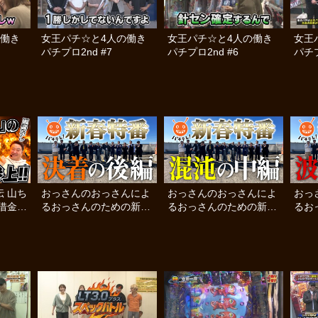
の働き
女王パチ☆と4人の働き
女王パチ☆と4人の働き
女王
パチプロ2nd #7
パチプロ2nd #6
パチプ
 山ち
おっさんのおっさんによ
おっさんのおっさんによ
おっ
借金返
るおっさんのための新春
るおっさんのための新春
るお
ぱちんこ大会inマルハン
ぱちんこ大会inマルハン
ぱち
川越店 #後編
川越店 #中編
川越