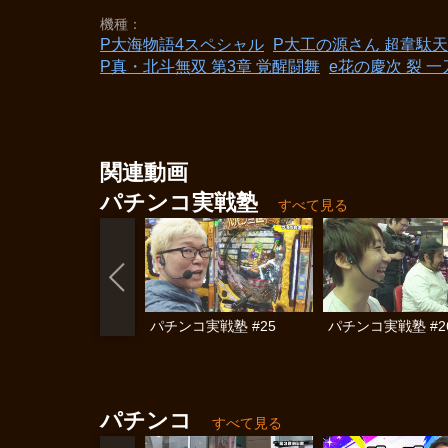
機種
P大海物語4スペシャル
P大工の源さん 超韋駄天 
P真・北斗無双 第3章 覚醒闘舞
e花の慶次 裂 
関連動画
パチンコ実戦塾
すべて見る
パチンコ実戦塾 #25
パチンコ実戦塾 #2
パチンコ
すべて見る