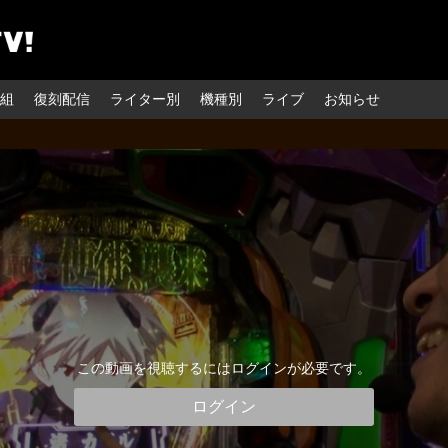
組
復刻配信
ライター別
機種別
ライブ
お知らせ
この動画を視聴するにはログインが必要です。
ログイン