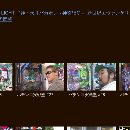
LIGHT
P神・天才バカボン～神SPEC～
新世紀エヴァンゲリ
一刀両断
6
パチンコ実戦塾 #27
パチンコ実戦塾 #28
パチ