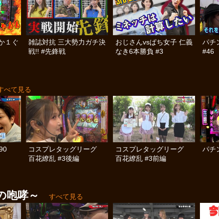
か１ぐ
雑誌対抗 三大勢力ガチ決
おじさんvsぱち女子 仁義
パチ
戦!! #先鋒戦
なき6本勝負 #3
#46
すべて見る
90
コスプレタッグリーグ
コスプレタッグリーグ
パチン
百花繚乱 #3後編
百花繚乱 #3前編
の咆哮～
すべて見る