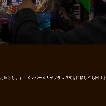
をお届けします！メンバー４人がプラス収支を目指し立ち回り