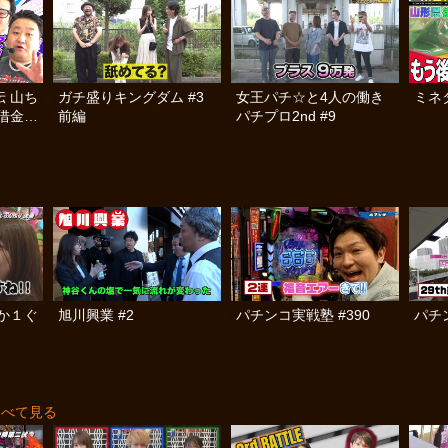
 山ち
ガチ盛りキングダム #3
女王パチ☆と4人の働き
ミネタ
借金返
前編
パチプロ2nd #9
か１ぐ
旭川興業 #2
パチンコ実戦塾 #390
パチン
すべて見る