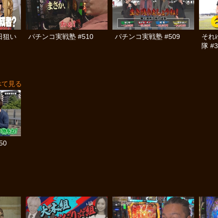
日狙い
パチンコ実戦塾 #510
パチンコ実戦塾 #509
それ
隊 #3
べて見る
50