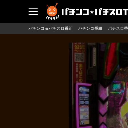
パチンコ＆パチスロ番組
パチンコ番組
パチスロ番