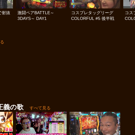
で射抜
激闘ペアBATTLE～
コスプレタッグリーグ
コス
3DAYS～ DAY1
COLORFUL #5 後半戦
COL
る
正義の歌
すべて見る