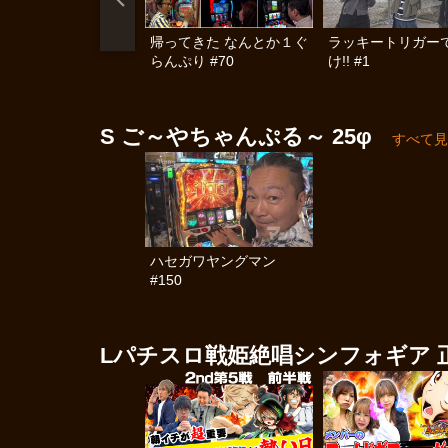
帰ってきた なんとか１ぐ
ラッキートリガー
らんぷり #70
け!! #1
S ご～やちゃんぷる～ 25φ
すべて見
ハセガワヤングマン
#150
Lパチスロ戦姫絶唱シンフォギア 