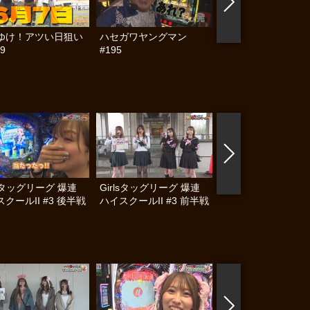
ゆけ！アツい日狙い
ハセガワヤングマン
帰ってきた なんと
9
#195
らんぷり #91
lsタッグリーグ 爆連
Girlsタッグリーグ 爆連
激闘！ワルキューレ 
クールII #3 後半戦
ハイスクールII #3 前半戦