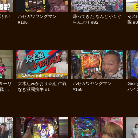
日狙い
ハセガワヤングマン
帰ってきた なんとか１ぐ
それ
#196
らんぷり #92
隊 #3
ターリ
大木組vsかおり☆組 仁義
ハセガワヤングマン
Gir
戦 前
なき派閥抗争 #1
#150
ハイス