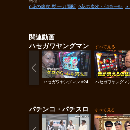
機種
e花の慶次 裂 一刀両断
e花の慶次～傾奇一転
S
関連動画
ハセガワヤングマン
すべて見る
ハセガワヤングマン #24
ハセガワヤングマン 
パチンコ・パチスロ
すべて見る