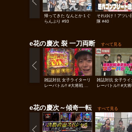
帰ってきた なんとか１ぐ
それゆけ！アツい
らんぷり #93
隊 #40
e花の慶次 裂 一刀両断
すべて見る
雑誌対抗 女子ライターリ
雑誌対抗 女子ライ
レーバトル!! #大将戦 後
レーバトル!! #大将
編
編
e花の慶次～傾奇一転
すべて見る