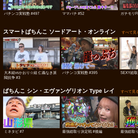
パチンコ実戦塾 #497
ママパチ #52
ガチモリFIV
スマートぱちんこ ソードアート・オンライン
すべて見
大木組vsかおり☆組 仁義なき派
パチンコ実戦塾 #395
SEXY総
閥抗争 #3
ぱちんこ シン・エヴァンゲリオン Type レイ
すべて見
ミネタビ #7
最強総取り決定戦 #後編
最強総取り