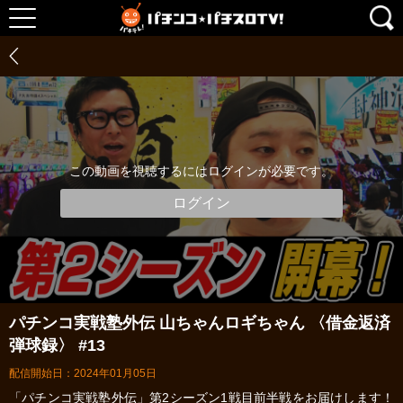
この動画を視聴するにはログインが必要です。
ログイン
パチンコ実戦塾外伝 山ちゃんロギちゃん 〈借金返済
弾球録〉 #13
配信開始日：2024年01月05日
「パチンコ実戦塾外伝」第2シーズン1戦目前半戦をお届けします！