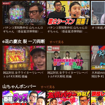
パチンコ実戦塾外伝 山ちゃんロ
パチンコ実戦塾外伝 山ちゃんロ
オリ術超人
ギちゃん 〈借金返済弾球録〉
ギちゃん 〈借金返済弾球録〉
#14
#13
e花の慶次 裂 一刀両断
すべて見る
雑誌対抗 女子ライターリレーバ
雑誌対抗 女子ライターリレーバ
大木組vs
トル!! #大将戦 後編
トル!! #大将戦 前編
閥抗争 #1
山ちゃんボンバー
すべて見る