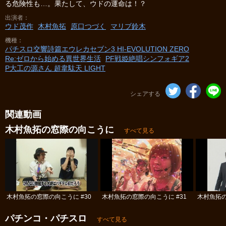
る危険性も…。果たして、ウドの運命は！？
出演者
ウド茂作
木村魚拓
原口つづく
マリブ鈴木
機種
パチスロ交響詩篇エウレカセブン3 HI‐EVOLUTION ZERO
Re:ゼロから始める異世界生活
PF戦姫絶唱シンフォギア2
P大工の源さん 超韋駄天 LIGHT
シェアする
関連動画
木村魚拓の窓際の向こうに
すべて見る
木村魚拓の窓際の向こうに #30
木村魚拓の窓際の向こうに #31
木村魚拓の
パチンコ・パチスロ
すべて見る