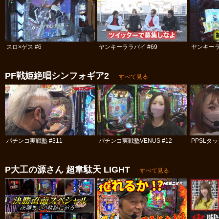
スロ×ゲス #6
ヤンキーララバイ #69
ヤンキーラ
PF戦姫絶唱シンフォギア2
すべて見る
パチンコ実戦塾 #311
パチンコ実戦塾VENUS #12
PPSLタッ
P大工の源さん 超韋駄天 LIGHT
すべて見る