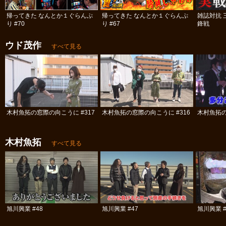
帰ってきた なんとか１ぐらんぷ
帰ってきた なんとか１ぐらんぷ
雑誌対抗 
り #70
り #67
鋒戦
ウド茂作
すべて見る
木村魚拓の窓際の向こうに #317
木村魚拓の窓際の向こうに #316
木村魚拓の
木村魚拓
すべて見る
旭川興業 #48
旭川興業 #47
旭川興業 #