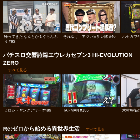
帰ってきた なんとか１ぐらんぷ
それゆけ！アツい日狙い隊 #40
ハセガワヤ
り #93
パチスロ交響詩篇エウレカセブン3 HI‐EVOLUTION
ZERO
すべて見る
ヒロシ・ヤングアワー #489
TAI×MAN #186
木村魚拓の
Re:ゼロから始める異世界生活
すべて見る