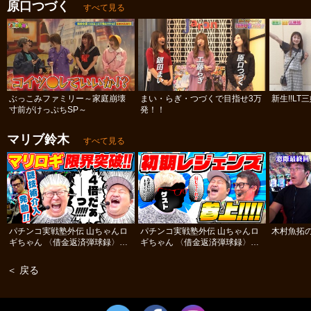
原口つづく
すべて見る
ぶっこみファミリー～家庭崩壊
まい・らぎ・つづくで目指せ3万
新生!!LT
寸前がけっぷちSP～
発！！
マリブ鈴木
すべて見る
パチンコ実戦塾外伝 山ちゃんロ
パチンコ実戦塾外伝 山ちゃんロ
木村魚拓の
ギちゃん 〈借金返済弾球録〉
ギちゃん 〈借金返済弾球録〉
#84
#83
＜ 戻る