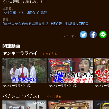
くり大苦戦！お楽しみに！！
出演者
木村魚拓
くり
JIRO
白鳥翔
機種
Re:ゼロから始める異世界生活
HEY!鏡
押忍!番長ZERO
シェアする
関連動画
ヤンキーララバイ
すべて見る
ヤンキーララバイ #1
ヤンキーララバイ #2
ヤンキーラ
パチンコ・パチスロ
すべて見る