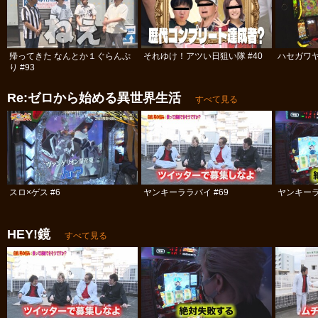
帰ってきた なんとか１ぐらんぷ
それゆけ！アツい日狙い隊 #40
ハセガワヤ
り #93
Re:ゼロから始める異世界生活
すべて見る
スロ×ゲス #6
ヤンキーララバイ #69
ヤンキーラ
HEY!鏡
すべて見る