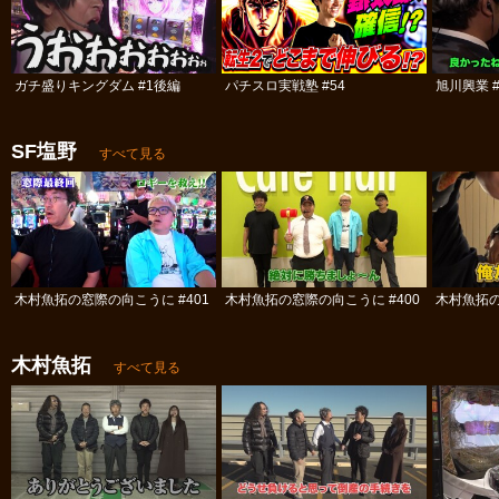
ガチ盛りキングダム #1後編
パチスロ実戦塾 #54
旭川興業 #
SF塩野
すべて見る
木村魚拓の窓際の向こうに #401
木村魚拓の窓際の向こうに #400
木村魚拓の
木村魚拓
すべて見る