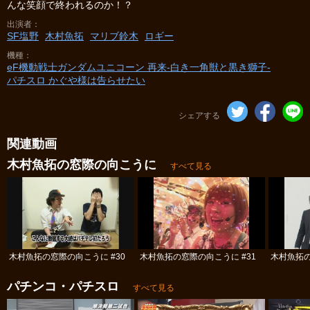
んな笑顔で終われるのか！？
出演者
SF塩野
木村魚拓
マリブ鈴木
ロギー
機種
eF機動戦士ガンダムユニコーン 再来‐白き一角獣と黒き獅子‐
パチスロ かぐや様は告らせたい
シェアする
関連動画
木村魚拓の窓際の向こうに
すべて見る
木村魚拓の窓際の向こうに #30
木村魚拓の窓際の向こうに #31
木村魚拓の
パチンコ・パチスロ
すべて見る