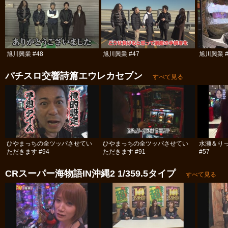
旭川興業 #48
旭川興業 #47
旭川興業 #
パチスロ交響詩篇エウレカセブン
すべて見る
ひやまっちの全ツッパさせてい
ひやまっちの全ツッパさせてい
水瀬＆り
ただきます #94
ただきます #91
#57
CRスーパー海物語IN沖縄2 1/359.5タイプ
すべて見る