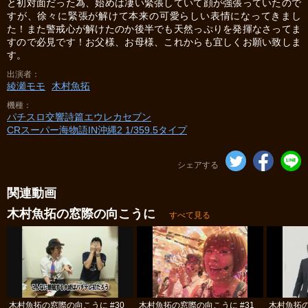
と初対面だった為、始めは凄い緊張していて顔が強張っていたので
すが、徐々に緊張が解けて本来の可愛らしい表情になってきまし
た！また警戒心が解けたのか後半でも天然っぷりを発揮なさってま
すので必見です！お父様、お母様、これからも宜しくお願い致しま
す。
出演者
綾瀬モモ
木村魚拓
機種
パチスロ交響詩篇エウレカセブン
CRスーパー海物語IN沖縄2 1/359.5タイプ
シェアする
関連動画
木村魚拓の窓際の向こうに
すべて見る
木村魚拓の窓際の向こうに #30
木村魚拓の窓際の向こうに #31
木村魚拓の