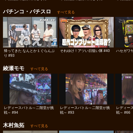
パチンコ・パチスロ
すべて見る
帰ってきた なんとか１ぐらんぷ
それゆけ！アツい日狙い隊 #40
ハセガワヤ
り #93
綾瀬モモ
すべて見る
レディースバトル～二階堂が挑
レディースバトル～二階堂が挑
レディー
戦～ #94
戦～ #93
戦～ #66
木村魚拓
すべて見る