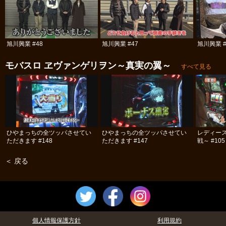
旭川興業 #48
旭川興業 #47
旭川興業 #
モバスロ ヱヴァンゲリヲン～真実の翼～
すべて見る
ひやまっちの全ツッパさせてい
ひやまっちの全ツッパさせてい
レディー
ただきます #148
ただきます #147
戦～ #105
＜ 戻る
個人情報保護方針
利用規約