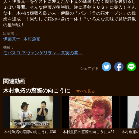
人・伊藤真一をゲストに迎えたが下見の成果もなく期待を裏切るし
ょぼい展開。そんな伊藤が後半戦、遂に蒼剣ＲＵＳＨに突入！そん
な中、木村は頑張る良い人・伊藤の「パンドラの箱オープン」の偉
業を達成！！果たして箱の中身は一体！？いろんな意味で見所満載
の後半戦！！
出演者
伊藤真一
木村魚拓
機種
モバスロ ヱヴァンゲリヲン～真実の翼～
シェアする
関連動画
木村魚拓の窓際の向こうに
すべて見る
木村魚拓の窓際の向こうに #30
木村魚拓の窓際の向こうに #31
木村魚拓の