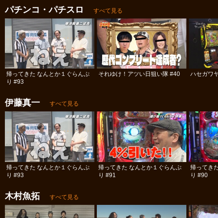
パチンコ・パチスロ
すべて見る
帰ってきた なんとか１ぐらんぷ
それゆけ！アツい日狙い隊 #40
ハセガワヤ
り #93
伊藤真一
すべて見る
帰ってきた なんとか１ぐらんぷ
帰ってきた なんとか１ぐらんぷ
帰ってき
り #93
り #91
り #90
木村魚拓
すべて見る