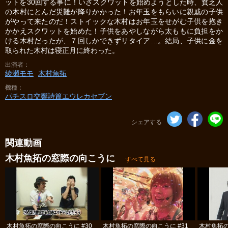
ットを30回する事に！いざスクワットを始めようとした時、貧乏人
の木村にとんだ災難が降りかかった！お年玉をもらいに親戚の子供
がやって来たのだ！ストイックな木村はお年玉をせがむ子供を抱き
かかえスクワットを始めた！子供をあやしながら太ももに負担をか
ける木村だったが、７回しかできずリタイア…。結局、子供に金を
取られた木村は寝正月に終わった。
出演者
綾瀬モモ
木村魚拓
機種
パチスロ交響詩篇エウレカセブン
シェアする
関連動画
木村魚拓の窓際の向こうに
すべて見る
木村魚拓の窓際の向こうに #30
木村魚拓の窓際の向こうに #31
木村魚拓の