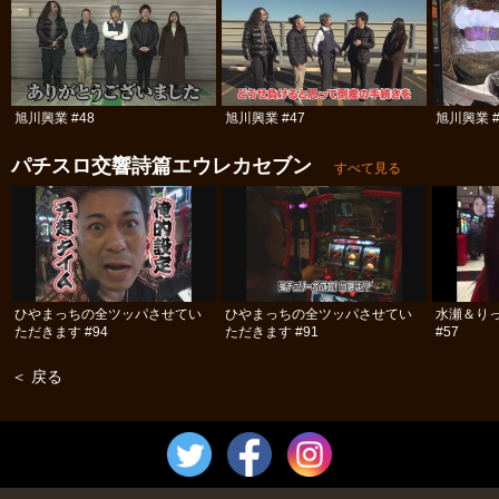
旭川興業 #48
旭川興業 #47
旭川興業 #
パチスロ交響詩篇エウレカセブン
すべて見る
ひやまっちの全ツッパさせてい
ひやまっちの全ツッパさせてい
水瀬＆り
ただきます #94
ただきます #91
#57
＜ 戻る