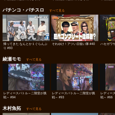
パチンコ・パチスロ
すべて見る
帰ってきた なんとか１ぐらんぷ
それゆけ！アツい日狙い隊 #40
ハセガワヤ
り #93
綾瀬モモ
すべて見る
レディースバトル～二階堂が挑
レディースバトル～二階堂が挑
レディー
戦～ #94
戦～ #93
戦～ #66
木村魚拓
すべて見る