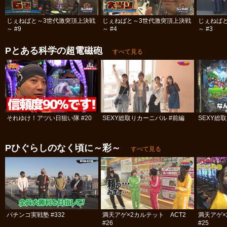
じぇねばと～3世代激突頂上決戦
じぇねばと～3世代激突頂上決戦
じぇねば
～ #9
～ #4
～ #3
Pとある科学の超電磁砲
すべて見る
それゆけ！アツい日狙い隊 #20
SEXY総取りカーニバル #前編
SEXY総
Pひぐらしのなく頃に～彩～
すべて見る
パチンコ実戦塾 #332
満天アゲ×2カルテット ACT2
満天アゲ×
#26
#25