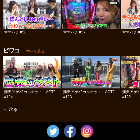
ママパチ #58
ママパチ #57
ママパチ #
ビワコ
すべて見る
満天アゲ×2カルテット ACT2
満天アゲ×2カルテット ACT2
満天アゲ×
#124
#123
#122
＜ 戻る