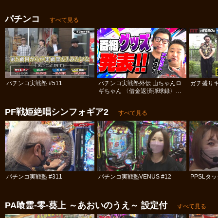
パチンコ
すべて見る
パチンコ実戦塾 #511
パチンコ実戦塾外伝 山ちゃんロ
ガチ盛りキ
ギちゃん 〈借金返済弾球録〉
#113
PF戦姫絶唱シンフォギア2
すべて見る
パチンコ実戦塾 #311
パチンコ実戦塾VENUS #12
PPSLタッ
PA喰霊‐零‐葵上 ～あおいのうえ～ 設定付
すべて見る