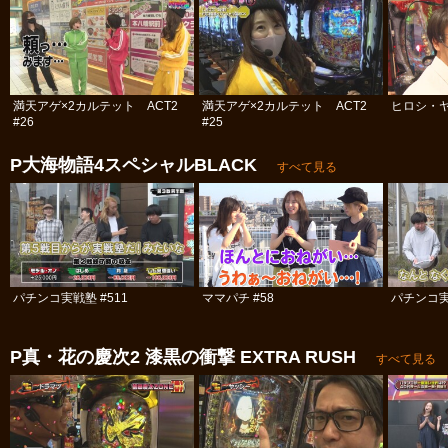
満天アゲ×2カルテット ACT2
満天アゲ×2カルテット ACT2
ヒロシ・ヤ
#26
#25
P大海物語4スペシャルBLACK
すべて見る
パチンコ実戦塾 #511
ママパチ #58
パチンコ実
P真・花の慶次2 漆黒の衝撃 EXTRA RUSH
すべて見る