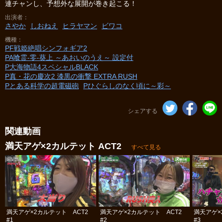
連チャンし、予想外な展開が巻き起こる！
出演者
さやか
しおねえ
ヒラヤマン
ビワコ
機種
PF戦姫絶唱シンフォギア2
PA喰霊‐零‐葵上 ～あおいのうえ～ 設定付
P大海物語4スペシャルBLACK
P真・花の慶次2 漆黒の衝撃 EXTRA RUSH
Pとある科学の超電磁砲
Pひぐらしのなく頃に～彩～
シェアする
関連動画
満天アゲ×2カルテット ACT2
すべて見る
満天アゲ×2カルテット ACT2
満天アゲ×2カルテット ACT2
満天アゲ×
#1
#2
#3