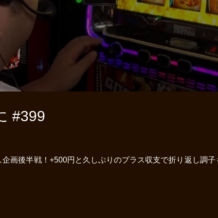
#399
企画後半戦！+500円と久しぶりのプラス収支で折り返し調