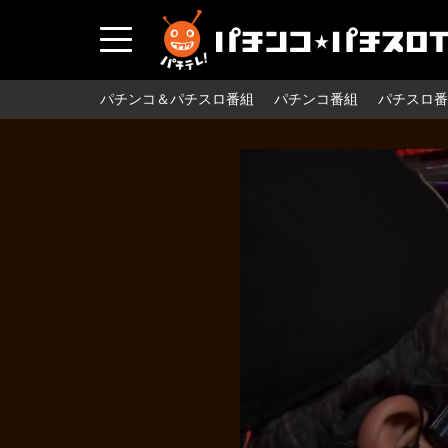
パチンコ＆パチスロ番組
パチンコ番組
パチスロ番