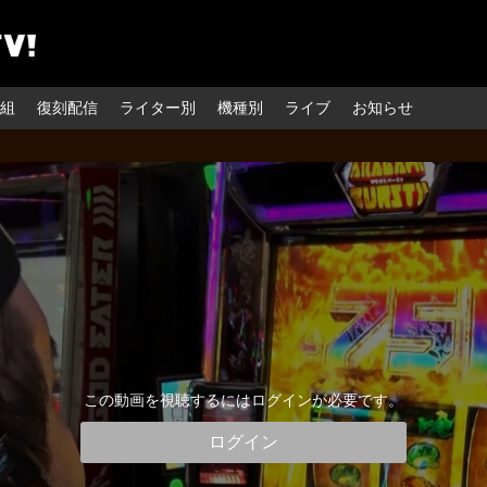
組
復刻配信
ライター別
機種別
ライブ
お知らせ
この動画を視聴するにはログインが必要です。
ログイン