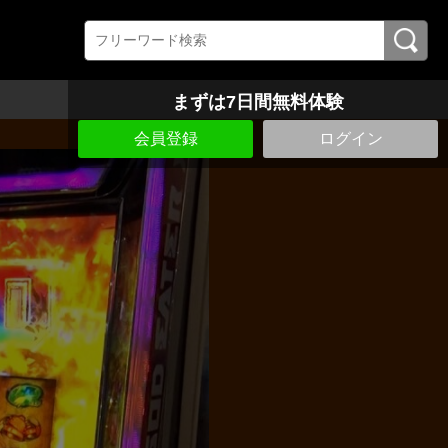
まずは7日間無料体験
会員登録
ログイン