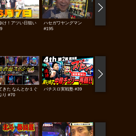
ゆけ！アツい日狙い
ハセガワヤングマン
帰ってきた なんと
9
#195
らんぷり #91
てきた なんとか１ぐ
パチスロ実戦塾 #39
帰ってきた なんと
り #70
らんぷり #69