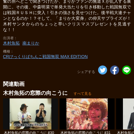
奮の所へどこで聞きつけたか、まりかファンの無道Ｘが乱入する展
開に。その後、中森明菜で単発大当たりを引き移動した戦国無双で
は戦国ＲＵＳＨに突入！引きの強さを見せつけた。後半戦大連チャ
ンとなるのか！？そして、「まりか大変身」の仰天サプライズが！
木村サンタからのちょっと早いクリスマスプレゼントを見逃す
な！！
出演者
木村魚拓
南まりか
機種
CRびっくりぱちんこ戦国無双 MAX EDITION
シェアする
関連動画
木村魚拓の窓際の向こうに
すべて見る
木村魚拓の窓際の向こうに #30
木村魚拓の窓際の向こうに #31
木村魚拓の