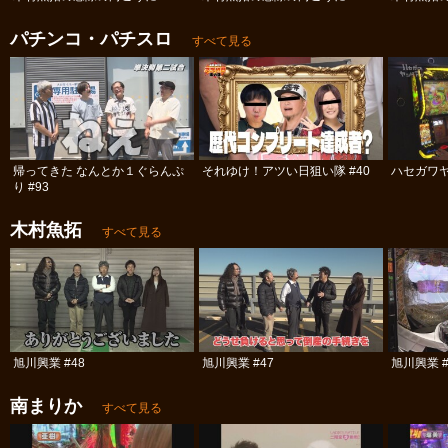
パチンコ・パチスロ
すべて見る
帰ってきた なんとか１ぐらんぷ
それゆけ！アツい日狙い隊 #40
ハセガワヤ
り #93
木村魚拓
すべて見る
旭川興業 #48
旭川興業 #47
旭川興業 #
南まりか
すべて見る