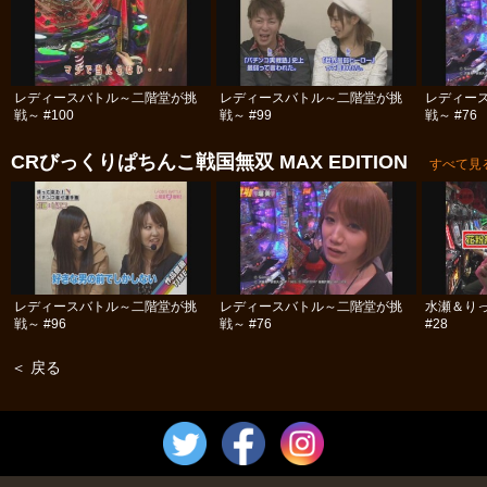
レディースバトル～二階堂が挑
レディースバトル～二階堂が挑
レディー
戦～ #100
戦～ #99
戦～ #76
CRびっくりぱちんこ戦国無双 MAX EDITION
すべて見
レディースバトル～二階堂が挑
レディースバトル～二階堂が挑
水瀬＆り
戦～ #96
戦～ #76
#28
＜ 戻る