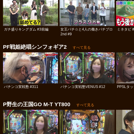
ガチ盛りキングダム #3前編
女王パチ☆と4人の働きパチプロ
ミネタビ #
2nd #9
PF戦姫絶唱シンフォギア2
すべて見る
パチンコ実戦塾 #311
パチンコ実戦塾VENUS #12
PPSLタッ
P野生の王国GO M‐T YT800
すべて見る