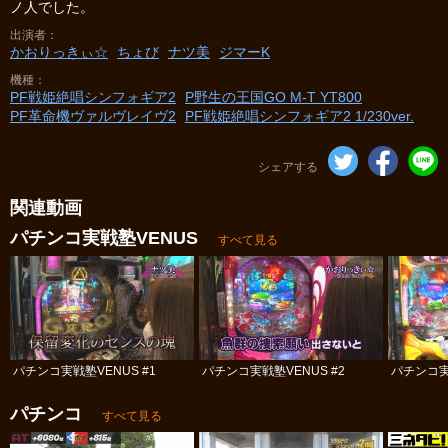
ノ人でした。
出演者
かおりっきぃ☆
ちょび
ナツ美
ジマーK
機種
PF戦姫絶唱シンフォギア2
P野生の王国GO M‐T YT800
PF革命機ヴァルヴレイヴ2
PF戦姫絶唱シンフォギア2 1/230ver.
シェアする
関連動画
パチンコ実戦塾VENUS
すべて見る
パチンコ実戦塾VENUS #1
パチンコ実戦塾VENUS #2
パチンコ実
パチンコ
すべて見る