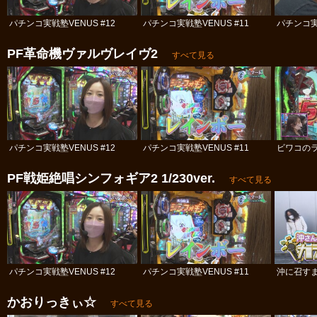
パチンコ実戦塾VENUS #12
パチンコ実戦塾VENUS #11
パチンコ実
PF革命機ヴァルヴレイヴ2
すべて見る
パチンコ実戦塾VENUS #12
パチンコ実戦塾VENUS #11
ビワコのラ
PF戦姫絶唱シンフォギア2 1/230ver.
すべて見る
パチンコ実戦塾VENUS #12
パチンコ実戦塾VENUS #11
沖に召すま
かおりっきぃ☆
すべて見る