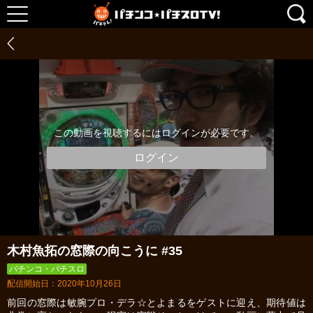
この動画を視聴するにはログインが必要です。
ログイン
木村魚拓の窓際の向こうに #35
パチンコ・パチスロ
配信開始日：2020年10月26日
前回の窓際は敏腕プロ・デラ☆とよまるをゲストに迎え、期待値は