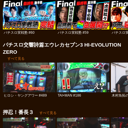
パチスロ実戦塾 #60
パチスロ実戦塾 #59
パチスロ実
パチスロ交響詩篇エウレカセブン3 HI‐EVOLUTION
ZERO
すべて見る
ヒロシ・ヤングアワー #489
TAI×MAN #186
木村魚拓の
押忍！番長３
すべて見る