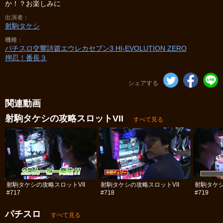
か！？お楽しみに
出演者
射駒タケシ
機種
パチスロ交響詩篇エウレカセブン3 HI‐EVOLUTION ZERO
押忍！番長３
シェアする
関連動画
射駒タケシの攻略スロットVII
すべて見る
射駒タケシの攻略スロットVII
射駒タケシの攻略スロットVII
射駒タケシ
#717
#718
#719
パチスロ
すべて見る