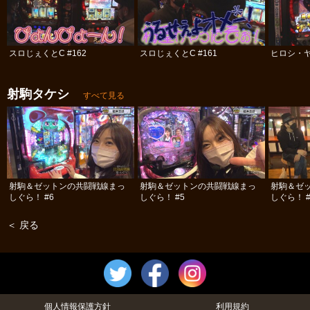
スロじぇくとC #162
スロじぇくとC #161
ヒロシ・ヤ
射駒タケシ
すべて見る
射駒＆ゼットンの共闘戦線まっ
射駒＆ゼットンの共闘戦線まっ
射駒＆ゼ
しぐら！ #6
しぐら！ #5
しぐら！ #
＜ 戻る
個人情報保護方針
利用規約