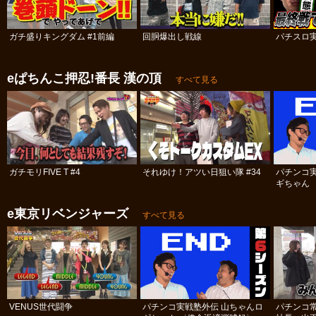
ガチ盛りキングダム #1前編
回胴爆出し戦線
パチスロ実
eぱちんこ押忍!番長 漢の頂
すべて見る
ガチモリFIVE T #4
それゆけ！アツい日狙い隊 #34
パチンコ
ギちゃん 
#98
e東京リベンジャーズ
すべて見る
VENUS世代闘争
パチンコ実戦塾外伝 山ちゃんロ
パチンコ