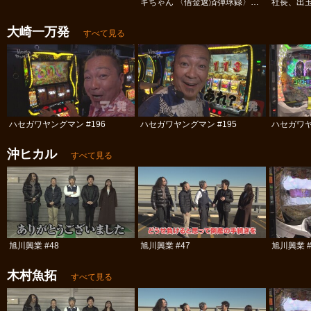
ギちゃん 〈借金返済弾球録〉
社長、出
#98
#12
大崎一万発
すべて見る
ハセガワヤングマン #196
ハセガワヤングマン #195
ハセガワヤ
沖ヒカル
すべて見る
旭川興業 #48
旭川興業 #47
旭川興業 #
木村魚拓
すべて見る