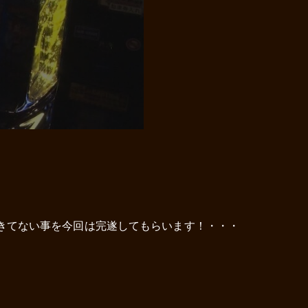
きてない事を今回は完遂してもらいます！・・・