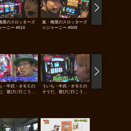
梅屋のスロッターズ
嵐・梅屋のスロッターズ
嵐・梅屋のスロッタ
ーニー #510
☆ジャーニー #509
☆ジャーニー #506
ち・中武・オモＣの
ういち・中武・オモＣの
パチテレ！情報プラ
だ、遊びに行こう！
そうだ、遊びに行こう！
HYPER #45
#59