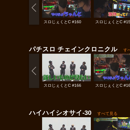
スロじぇくとC #160
スロじぇくとC #15
パチスロ チェインクロニクル
す
スロじぇくとC #166
スロじぇくとC #16
ハイハイシオサイ-30
すべて見る