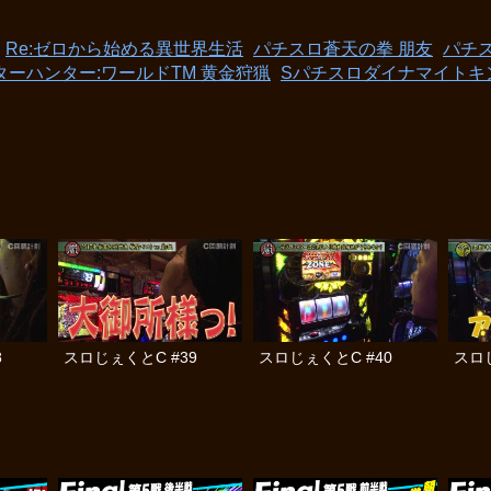
Re:ゼロから始める異世界生活
パチスロ蒼天の拳 朋友
パチ
ーハンター:ワールドTM 黄金狩猟
Sパチスロダイナマイトキ
8
スロじぇくとC #39
スロじぇくとC #40
スロじ