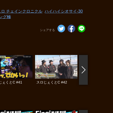
スロ チェインクロニクル
ハイハイシオサイ-30
ング極
シェアする
ぇくとC #41
スロじぇくとC #42
スロじぇくとC #43