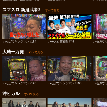
スマスロ 新鬼武者3
すべて見る
ハセガワヤングマン #184
パチスロ実戦塾 #49
ハセガワヤ
大崎一万発
すべて見る
ハセガワヤングマン #196
ハセガワヤングマン #195
ハセガワヤ
沖ヒカル
すべて見る