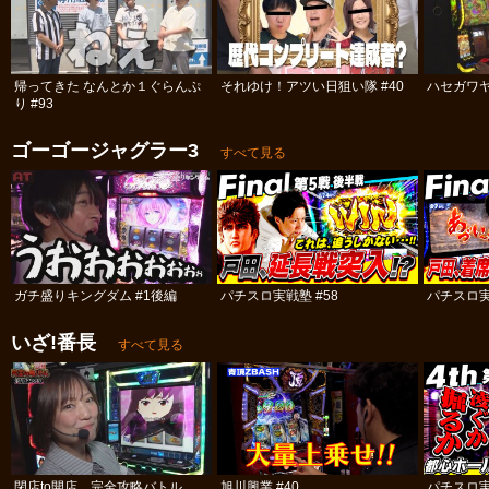
帰ってきた なんとか１ぐらんぷ
それゆけ！アツい日狙い隊 #40
ハセガワヤ
り #93
ゴーゴージャグラー3
すべて見る
ガチ盛りキングダム #1後編
パチスロ実戦塾 #58
パチスロ実
いざ!番長
すべて見る
閉店to開店 完全攻略バトル
旭川興業 #40
パチスロ実