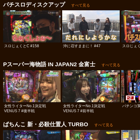
パチスロディスクアップ
すべて見る
スロじぇくとC #158
沖に召すままに！ #47
スロじぇくと
Pスーパー海物語 IN JAPAN2 金富士
すべて見る
女性ライターNo.1決定戦
女性ライターNo.1決定戦
パチンコ実
VENUS 7 #後半戦
VENUS 7 #前半戦
ぱちんこ 新・必殺仕置人 TURBO
すべて見る