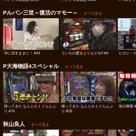
Pルパン三世～復活のマモー～
すべて見る
沖に召すままに！ #44
ういちの愛をとりもどせ!! #4
ヒロシ・ヤ
P大海物語4スペシャル
すべて見る
帰ってきた なんとか１ぐらんぷ
帰ってきた なんとか１ぐらんぷ
旭川興業 #
り #76
り #59
秋山良人
すべて見る