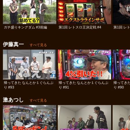
ガチ盛りキングダム #3前編
第1回 レトスロ王決定戦 #4
第1回 レ
伊藤真一
すべて見る
帰ってきた なんとか１ぐらんぷ
帰ってきた なんとか１ぐらんぷ
帰ってき
り #93
り #91
り #90
激あつし
すべて見る