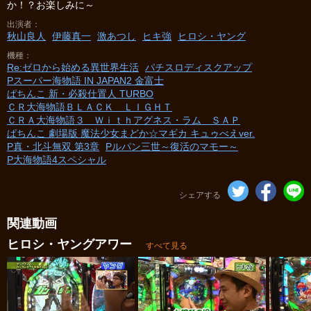
か！？お楽しみに～
出演者
秋山良人
伊藤真一
激あつし
ヒキ強
ヒロシ・ヤング
機種
Re:ゼロから始める異世界生活
パチスロディスクアップ
Pスーパー海物語 IN JAPAN2 金富士
ぱちんこ 新・必殺仕置人 TURBO
ＣＲ大海物語ＢＬＡＣＫ ＬＩＧＨＴ
ＣＲＡ大海物語３ Ｗｉｔｈアグネス・ラム ＳＡＰ
ぱちんこ 劇場版 魔法少女まどか☆マギカ キュゥべえver.
P真・北斗無双 第3章
Pルパン三世～復活のマモー～
P大海物語4スペシャル
シェアする
関連動画
ヒロシ・ヤングアワー
すべて見る