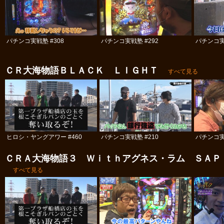
パチンコ実戦塾 #308
パチンコ実戦塾 #292
パチンコ実
ＣＲ大海物語ＢＬＡＣＫ ＬＩＧＨＴ
すべて見る
ヒロシ・ヤングアワー #460
パチンコ実戦塾 #210
パチンコ実
ＣＲＡ大海物語３ Ｗｉｔｈアグネス・ラム ＳＡＰ
すべて見る