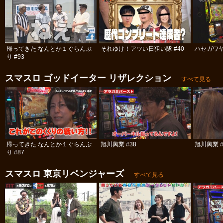
帰ってきた なんとか１ぐらんぷ
それゆけ！アツい日狙い隊 #40
ハセガワヤ
り #93
スマスロ ゴッドイーター リザレクション
すべて見る
帰ってきた なんとか１ぐらんぷ
旭川興業 #38
旭川興業 #
り #87
スマスロ 東京リベンジャーズ
すべて見る