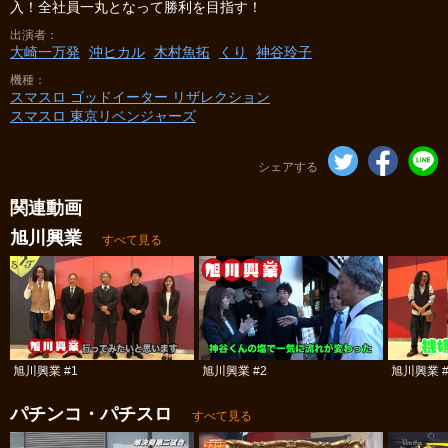
入！全社員一丸となって勝利を目指す！
出演者
大崎一万発
沖ヒカル
木村魚拓
くり
神谷玲子
機種
スマスロ ゴッドイーター リザレクション
スマスロ 東京リベンジャーズ
シェアする
関連動画
旭川興業
すべて見る
旭川興業 #1
旭川興業 #2
旭川興業 #
パチンコ・パチスロ
すべて見る