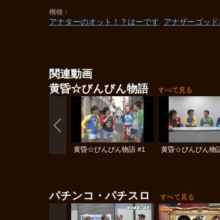
機種
アナターのオット！？はーです
アナザーゴッド
関連動画
黄昏☆びんびん物語
すべて見る
黄昏☆びんびん物語 #1
黄昏☆びんびん物語
パチンコ・パチスロ
すべて見る