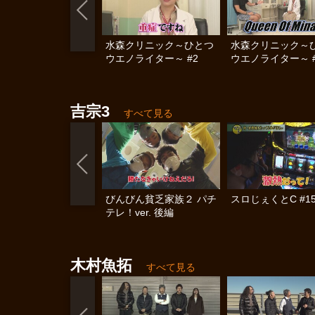
水森クリニック～ひとつ
水森クリニック～
ウエノライター～ #2
ウエノライター～ #
吉宗3
すべて見る
びんびん貧乏家族２ パチ
スロじぇくとC #15
テレ！ver. 後編
木村魚拓
すべて見る