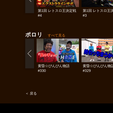
第1回 レトスロ王決定戦
第1回 レトスロ王
#4
#3
ポロリ
すべて見る
黄昏☆びんびん物語
黄昏☆びんびん物
#330
#329
＜ 戻る