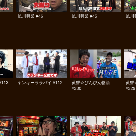
旭川興業 #46
旭川興業 #45
旭川興
113
ヤンキーララバイ #112
黄昏☆びんびん物語
黄昏
#330
#329