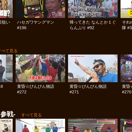
日狙い
ハセガワヤングマン
帰ってきた なんとか１ぐ
それ
#196
らんぷり #92
隊 #3
すべて見る
8
黄昏☆びんびん物語
黄昏☆びんびん物語
黄昏
#272
#271
#270
参戦-
すべて見る