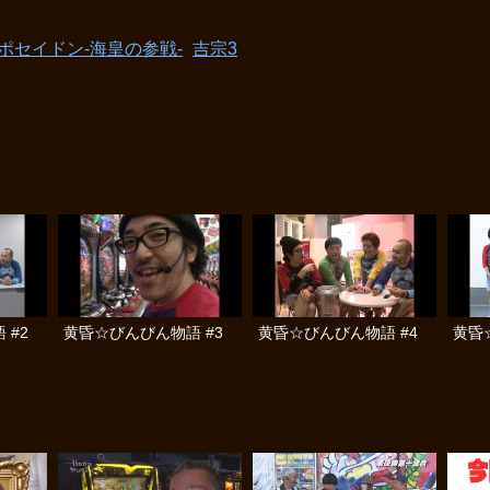
ポセイドン-海皇の参戦-
吉宗3
 #2
黄昏☆びんびん物語 #3
黄昏☆びんびん物語 #4
黄昏