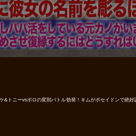
2
&タケ&トニーvsポロの変則バトル勃発！キムがポセイドンで絶