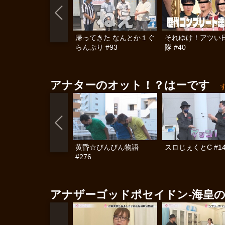
帰ってきた なんとか１ぐ
それゆけ！アツい
らんぷり #93
隊 #40
アナターのオット！？はーです
黄昏☆びんびん物語
スロじぇくとC #14
#276
アナザーゴッドポセイドン-海皇の