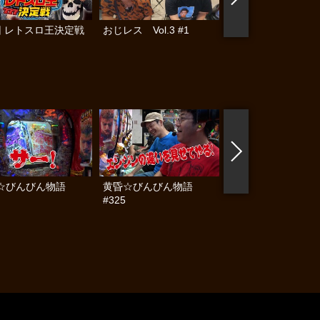
回 レトスロ王決定戦
おじレス Vol.3 #1
おじレス
☆びんびん物語
黄昏☆びんびん物語
黄昏☆びんびん物語
#325
#324