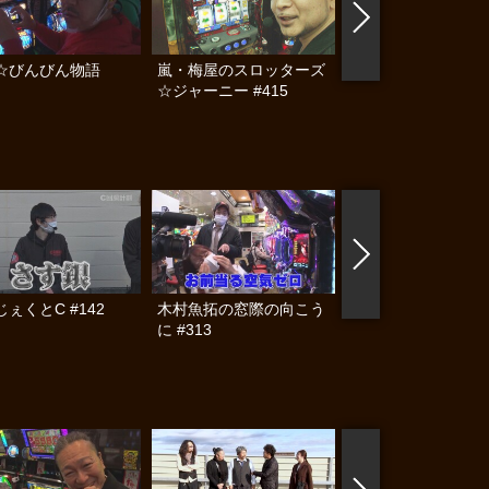
☆びんびん物語
嵐・梅屋のスロッターズ
嵐・梅屋のスロッタ
☆ジャーニー #415
☆ジャーニー #410
ぇくとC #142
木村魚拓の窓際の向こう
S-1 GRAND PRIX #
に #313