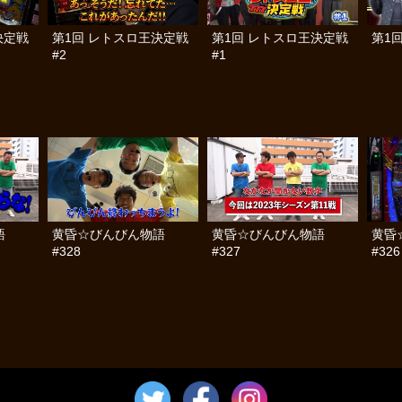
決定戦
第1回 レトスロ王決定戦
第1回 レトスロ王決定戦
第1
#2
#1
語
黄昏☆びんびん物語
黄昏☆びんびん物語
黄昏
#328
#327
#326