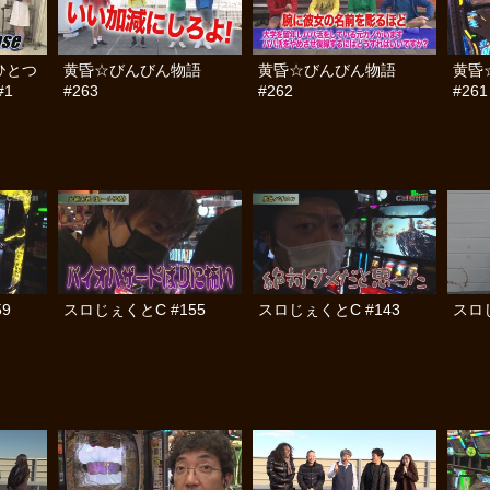
ひとつ
黄昏☆びんびん物語
黄昏☆びんびん物語
黄昏
1
#263
#262
#261
9
スロじぇくとC #155
スロじぇくとC #143
スロじ