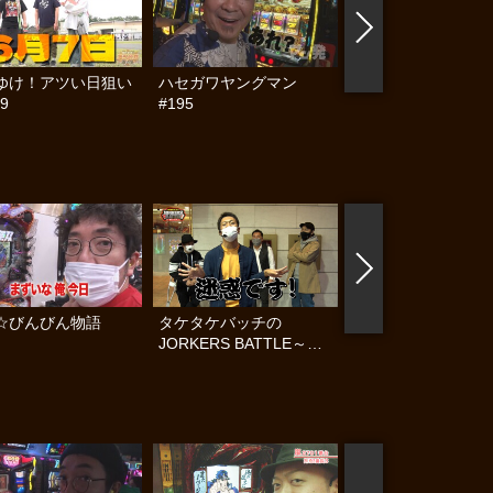
ゆけ！アツい日狙い
ハセガワヤングマン
帰ってきた なんと
9
#195
らんぷり #91
☆びんびん物語
タケタケバッチの
タケタケバッチの
JORKERS BATTLE～運
JORKERS BATTL
命の使者～ #4
命の使者～ #3