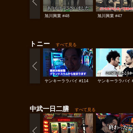
旭川興業 #48
旭川興業 #47
トニー
すべて見る
ヤンキーララバイ #114
ヤンキーララバイ #
中武一日二膳
すべて見る