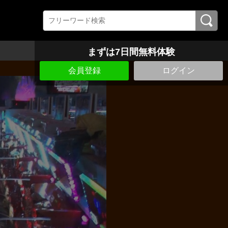
まずは7日間無料体験
会員登録
ログイン