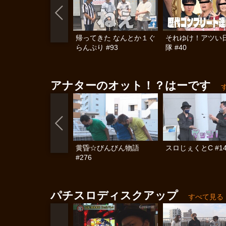
帰ってきた なんとか１ぐ
それゆけ！アツい
らんぷり #93
隊 #40
アナターのオット！？はーです
黄昏☆びんびん物語
スロじぇくとC #14
#276
パチスロディスクアップ
すべて見る