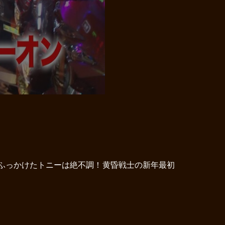
をふっかけたトニーは絶不調！黄昏戦士の新年最初