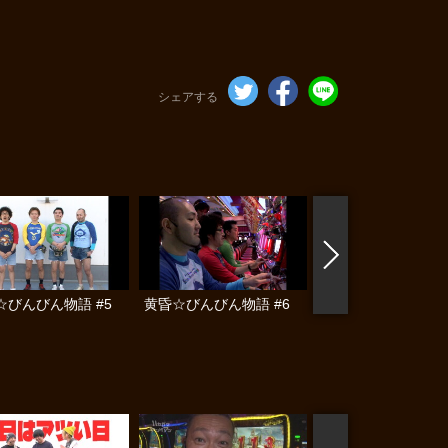
シェアする
☆びんびん物語 #5
黄昏☆びんびん物語 #6
黄昏☆びんびん物語 