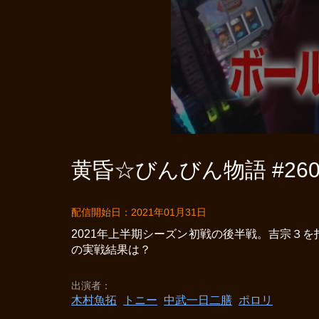
黄昏☆びんびん物語 #26
配信開始日：2021年01月31日
2021年上半期シーズン初戦の後半戦。吉宗３
の実戦結果は？
出演者
木村魚拓
トニー
中武一日二膳
ポロリ