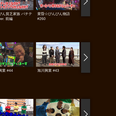
びん貧乏家族 パチテ
黄昏☆びんびん物語
黄昏☆びんびん物語
er. 前編
#260
#259
業 #44
旭川興業 #43
旭川興業 #42