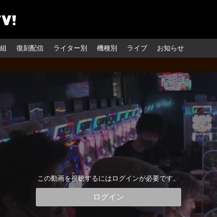
組
復刻配信
ライター別
機種別
ライブ
お知らせ
この動画を視聴するにはログインが必要です。
ログイン