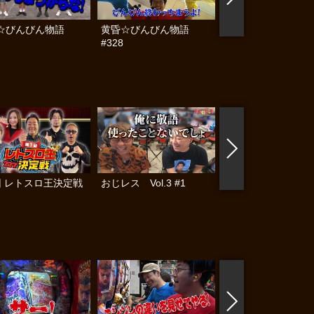
☆びんびん物語
黄昏☆びんびん物語
黄昏☆びんびん物語
#328
#327
回 レトスロ王決定戦
おじレス Vol.3 #1
おじレス