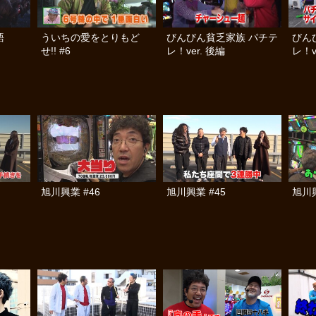
語
ういちの愛をとりもど
びんびん貧乏家族 パチテ
びん
せ!! #6
レ！ver. 後編
レ！v
旭川興業 #46
旭川興業 #45
旭川興