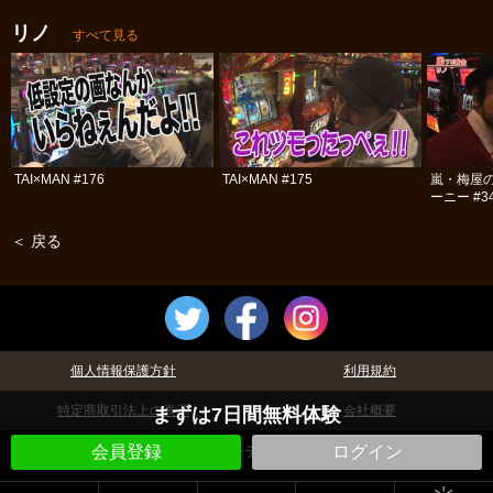
リノ
すべて見る
TAI×MAN #176
TAI×MAN #175
嵐・梅屋
ーニー #3
＜ 戻る
個人情報保護方針
利用規約
特定商取引法上の表示
会社概要
まずは7日間無料体験
©パチテレ！
会員登録
ログイン