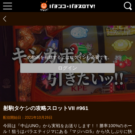
この動画を視聴するにはログインが必要です。
ログイン
射駒タケシの攻略スロットVII #961
配信開始日：2021年10月26日
今回は『中山UNO』から実戦をお送りします！！勝率100%のホー
ル！狙うはバラエティジマにある『マジハロ5』から!久しぶりに快