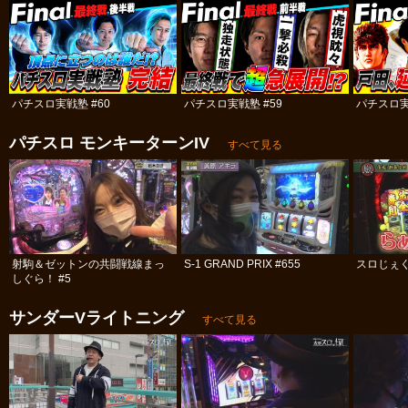
パチスロ実戦塾 #60
パチスロ実戦塾 #59
パチスロ実
パチスロ モンキーターンIV
すべて見る
射駒＆ゼットンの共闘戦線まっ
S-1 GRAND PRIX #655
スロじぇくと
しぐら！ #5
サンダーVライトニング
すべて見る