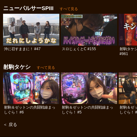
ニューパルサーSPIII
すべて見る
沖に召すままに！ #47
スロじぇくとC #155
射駒タケシ
#961
射駒タケシ
すべて見る
射駒＆ゼットンの共闘戦線まっ
射駒＆ゼットンの共闘戦線まっ
射駒＆ゼ
しぐら！ #6
しぐら！ #5
しぐら！ #
＜ 戻る