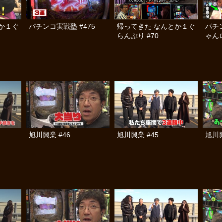
か１ぐ
パチンコ実戦塾 #475
帰ってきた なんとか１ぐ
パチ
らんぷり #70
ゃん
済弾球
旭川興業 #46
旭川興業 #45
旭川興