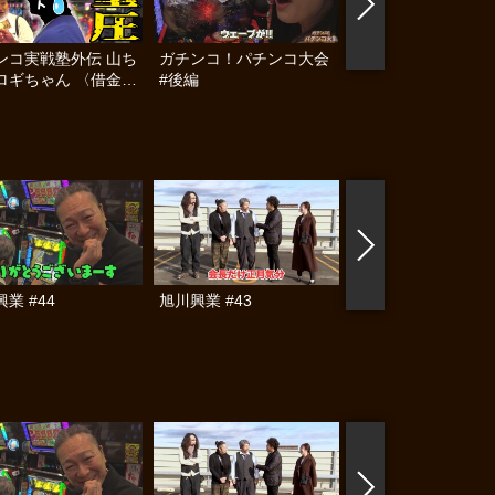
ンコ実戦塾外伝 山ち
ガチンコ！パチンコ大会
女王パチ☆と4人の
ロギちゃん 〈借金返
#後編
パチプロ #6
録〉 #55
業 #44
旭川興業 #43
旭川興業 #42