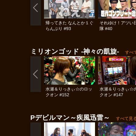
帰ってきた なんとか１ぐ
それゆけ！アツい
らんぷり #93
隊 #40
ミリオンゴッド -神々の凱旋-
すべ
水瀬＆りっきぃ☆のロッ
水瀬＆りっきぃ☆
クオン #152
クオン #147
Pデビルマン～疾風迅雷～
すべて見