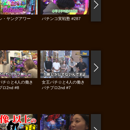
シ・ヤングアワー
パチンコ実戦塾 #287
沖に召すままに！ #
パチ☆と4人の働き
女王パチ☆と4人の働き
パチンコ実戦塾 #50
ロ2nd #8
パチプロ2nd #7