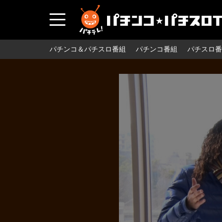
パチンコ＆パチスロ番組
パチンコ番組
パチスロ番