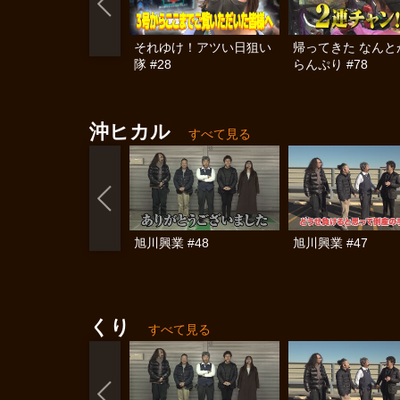
それゆけ！アツい日狙い
帰ってきた なんと
隊 #28
らんぷり #78
沖ヒカル
すべて見る
旭川興業 #48
旭川興業 #47
くり
すべて見る