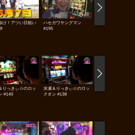
ゆけ！アツい日狙い
ハセガワヤングマン
帰ってきた なんと
9
#195
らんぷり #91
＆りっきぃ☆のロッ
水瀬＆りっきぃ☆のロッ
沖に召してください
 #140
クオン #138
#11