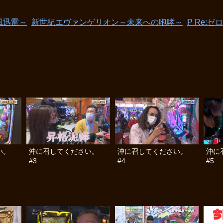
風迅雷～
新世紀エヴァンゲリオン～未来への咆哮～
P Re:
い。
沖に召してください。
沖に召してください。
沖に
#3
#4
#5