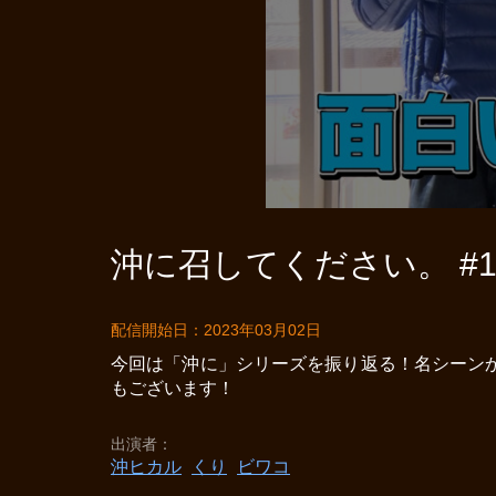
沖に召してください。 #1
配信開始日：2023年03月02日
今回は「沖に」シリーズを振り返る！名シーン
もございます！
出演者
沖ヒカル
くり
ビワコ