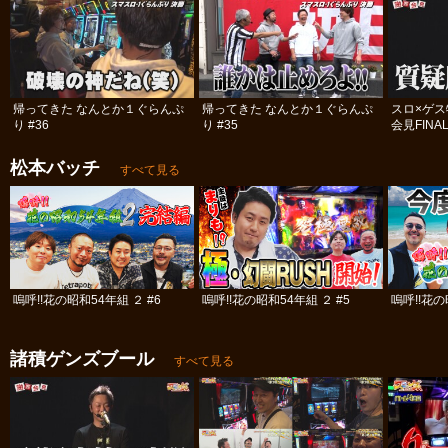
帰ってきた なんとか１ぐらんぷ
帰ってきた なんとか１ぐらんぷ
スロ×ゲ
り #36
り #35
会見FINA
松本バッチ
すべて見る
嗚呼!!花の昭和54年組 ２ #6
嗚呼!!花の昭和54年組 ２ #5
嗚呼!!花の
諸積ゲンズブール
すべて見る