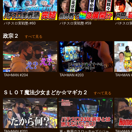
パチスロ実戦塾 #60
パチスロ実戦塾 #59
パチスロ実
政宗２
すべて見る
TAI×MAN #204
TAI×MAN #203
TAI×MAN 
ＳＬＯＴ魔法少女まどか☆マギカ２
すべて見る
TAI×MAN #201
嵐・梅屋のスロッターズ☆ジャ
TAI×MAN 