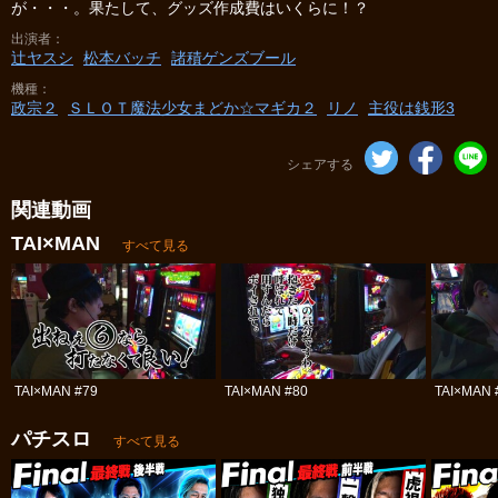
が・・・。果たして、グッズ作成費はいくらに！？
出演者
辻ヤスシ
松本バッチ
諸積ゲンズブール
機種
政宗２
ＳＬＯＴ魔法少女まどか☆マギカ２
リノ
主役は銭形3
シェアする
関連動画
TAI×MAN
すべて見る
TAI×MAN #79
TAI×MAN #80
TAI×MAN 
パチスロ
すべて見る