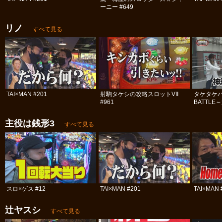
ーニー #649
リノ
すべて見る
TAI×MAN #201
射駒タケシの攻略スロットVII
タケタケバ
#961
BATTLE
主役は銭形3
すべて見る
スロ×ゲス #12
TAI×MAN #201
TAI×MAN 
辻ヤスシ
すべて見る