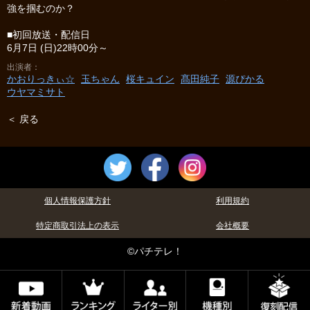
強を掴むのか？
■初回放送・配信日
6月7日 (日)22時00分～
出演者
かおりっきぃ☆
玉ちゃん
桜キュイン
髙田純子
源ぴかる
ウヤマミサト
＜ 戻る
個人情報保護方針
利用規約
特定商取引法上の表示
会社概要
©パチテレ！