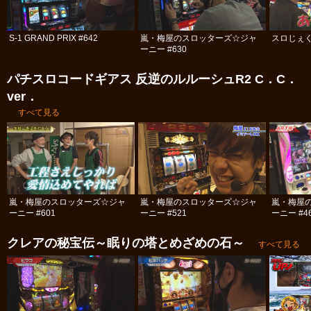
S-1 GRAND PRIX #642
嵐・梅屋のスロッターズ☆ジャ
スロじぇくと
ーニー #630
パチスロコードギアス 反逆のルルーシュR2 C．C．
ver．
すべて見る
嵐・梅屋のスロッターズ☆ジャ
嵐・梅屋のスロッターズ☆ジャ
嵐・梅屋
ーニー #601
ーニー #521
ーニー #4
クレアの秘宝伝～眠りの塔とめざめの石～
すべて見る