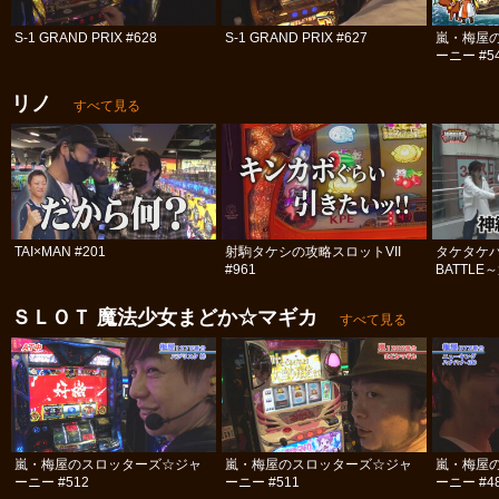
S-1 GRAND PRIX #628
S-1 GRAND PRIX #627
嵐・梅屋
ーニー #5
リノ
すべて見る
TAI×MAN #201
射駒タケシの攻略スロットVII
タケタケバ
#961
BATTLE
ＳＬＯＴ 魔法少女まどか☆マギカ
すべて見る
嵐・梅屋のスロッターズ☆ジャ
嵐・梅屋のスロッターズ☆ジャ
嵐・梅屋
ーニー #512
ーニー #511
ーニー #4