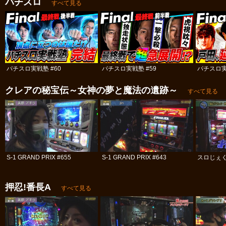
パチスロ
すべて見る
パチスロ実戦塾 #60
パチスロ実戦塾 #59
パチスロ実
クレアの秘宝伝～女神の夢と魔法の遺跡～
すべて見る
S-1 GRAND PRIX #655
S-1 GRAND PRIX #643
スロじぇくと
押忍!番長A
すべて見る