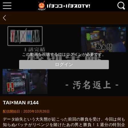
この動画を視聴するにはログインが必要です。
ログイン
TAI×MAN #144
配信開始日：2020年10月26日
データ紛失という大失態が起こった前回の勝負を受け、今回は何も
知らぬバッチがリベンジを賭けたあの男と勝負！１週分の特別企