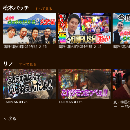
松本バッチ
すべて見る
嗚呼!!花の昭和54年組 ２ #6
嗚呼!!花の昭和54年組 ２ #5
嗚呼!!花の
リノ
すべて見る
TAI×MAN #176
TAI×MAN #175
嵐・梅屋
ーニー #3
＜ 戻る