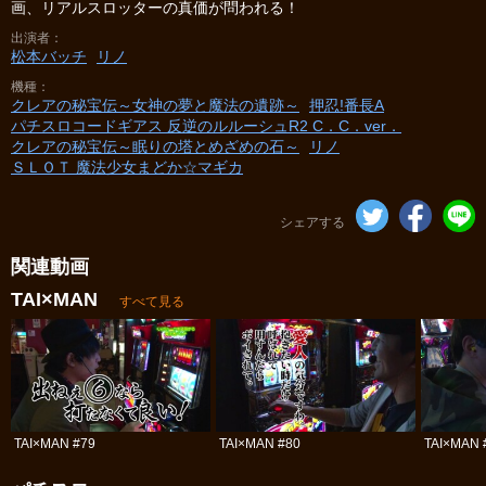
画、リアルスロッターの真価が問われる！
出演者
松本バッチ
リノ
機種
クレアの秘宝伝～女神の夢と魔法の遺跡～
押忍!番長A
パチスロコードギアス 反逆のルルーシュR2 C．C．ver．
クレアの秘宝伝～眠りの塔とめざめの石～
リノ
ＳＬＯＴ 魔法少女まどか☆マギカ
シェアする
関連動画
TAI×MAN
すべて見る
TAI×MAN #79
TAI×MAN #80
TAI×MAN 