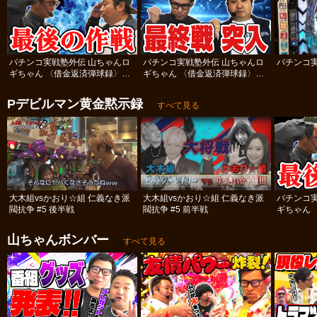
パチンコ実戦塾外伝 山ちゃんロ
パチンコ実戦塾外伝 山ちゃんロ
パチンコ実
ギちゃん 〈借金返済弾球録〉
ギちゃん 〈借金返済弾球録〉
#12
#11
Pデビルマン黄金黙示録
すべて見る
大木組vsかおり☆組 仁義なき派
大木組vsかおり☆組 仁義なき派
パチンコ
閥抗争 #5 後半戦
閥抗争 #5 前半戦
ギちゃん 
#12
山ちゃんボンバー
すべて見る