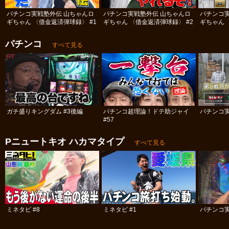
パチンコ実戦塾外伝 山ちゃんロ
パチンコ実戦塾外伝 山ちゃんロ
パチンコ
ギちゃん 〈借金返済弾球録〉 #1
ギちゃん 〈借金返済弾球録〉 #2
ギちゃん 
パチンコ
すべて見る
ガチ盛りキングダム #3後編
パチンコ超理論！ドテ助ジャイ
パチンコ実
#57
Pニュートキオ ハカマタイプ
すべて見る
ミネタビ #8
ミネタビ #1
パチンコ実