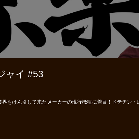
ャイ #53
業界をけん引して来たメーカーの現行機種に着目！ドテチン・