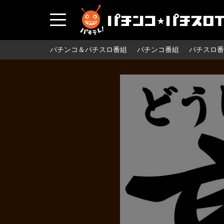
パチンコ＆パチスロ番組
パチンコ番組
パチスロ番