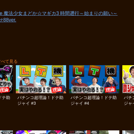
e 魔法少女まどか☆マギカ3 時間遡行～始まりの願い～
8ver.
すべて見る
ドテ助
パチンコ超理論！ドテ助
パチンコ超理論！ドテ助
パチ
ジャイ #3
ジャイ #4
ジャイ