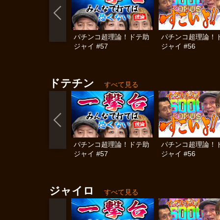
パチンコ超理論！ドテ助
パチンコ超理論！
ジャイ #57
ジャイ #56
ドテチン
すべて見る
パチンコ超理論！ドテ助
パチンコ超理論！
ジャイ #57
ジャイ #56
ジャイロ
すべて見る