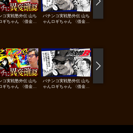
ンコ実戦塾外伝 山ち
パチンコ実戦塾外伝 山ち
ミネタビ #6
ロギちゃん 〈借金返
ゃんロギちゃん 〈借金返
録〉 #109
済弾球録〉 #108
ンコ実戦塾外伝 山ち
パチンコ実戦塾外伝 山ち
パチンコ実戦塾外伝
ロギちゃん 〈借金返
ゃんロギちゃん 〈借金返
ゃんロギちゃん 〈
録〉 #109
済弾球録〉 #108
済弾球録〉 #107