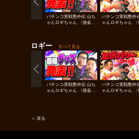
パチンコ実戦塾外伝 山ち
パチンコ実戦塾外伝
ゃんロギちゃん 〈借金返
ゃんロギちゃん 〈
済弾球録〉 #113
済弾球録〉 #112
ロギー
すべて見る
パチンコ実戦塾外伝 山ち
パチンコ実戦塾外伝
ゃんロギちゃん 〈借金返
ゃんロギちゃん 〈
済弾球録〉 #113
済弾球録〉 #112
＜ 戻る