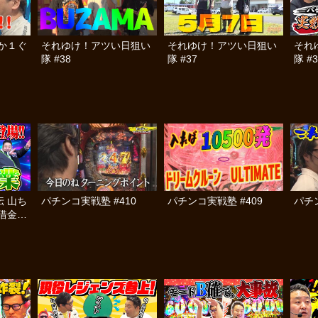
か１ぐ
それゆけ！アツい日狙い
それゆけ！アツい日狙い
それ
隊 #38
隊 #37
隊 #3
 山ち
パチンコ実戦塾 #410
パチンコ実戦塾 #409
パチン
借金返