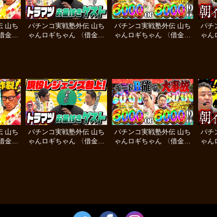
 山ち
パチンコ実戦塾外伝 山ち
パチンコ実戦塾外伝 山ち
パチ
借金返
ゃんロギちゃん 〈借金返
ゃんロギちゃん 〈借金返
ゃん
済弾球録〉 #111
済弾球録〉 #110
済弾球
 山ち
パチンコ実戦塾外伝 山ち
パチンコ実戦塾外伝 山ち
パチ
借金返
ゃんロギちゃん 〈借金返
ゃんロギちゃん 〈借金返
ゃん
済弾球録〉 #111
済弾球録〉 #110
済弾球