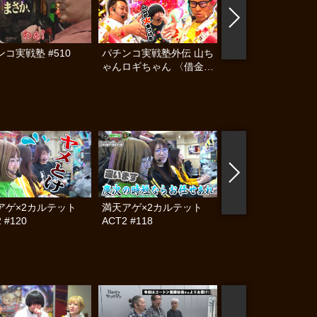
コ実戦塾 #510
パチンコ実戦塾外伝 山ち
ガチモリFIVE T #8
ゃんロギちゃん 〈借金返
済弾球録〉 #112
アゲ×2カルテット
満天アゲ×2カルテット
パチンコ実戦塾外伝
 #120
ACT2 #118
ゃんロギちゃん 〈
済弾球録〉 #88