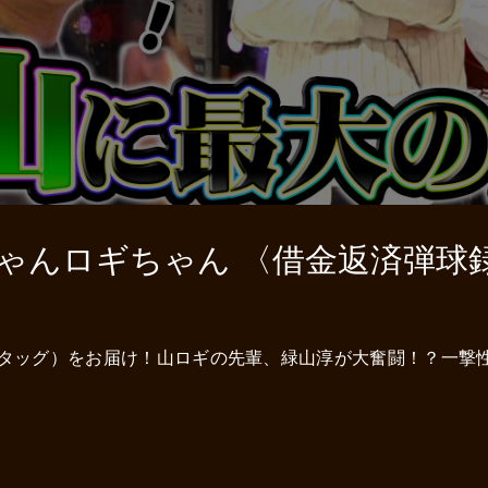
ゃんロギちゃん 〈借金返済弾球録〉
ズタッグ）をお届け！山ロギの先輩、緑山淳が大奮闘！？一撃