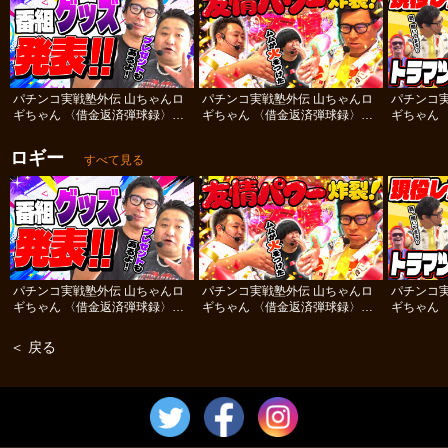
パチンコ実戦塾外伝 山ちゃんロ
パチンコ実戦塾外伝 山ちゃんロ
パチンコ
ギちゃん 〈借金返済弾球録〉
ギちゃん 〈借金返済弾球録〉
ギちゃん 
#113
#112
#111
ロギー
すべて見る
パチンコ実戦塾外伝 山ちゃんロ
パチンコ実戦塾外伝 山ちゃんロ
パチンコ
ギちゃん 〈借金返済弾球録〉
ギちゃん 〈借金返済弾球録〉
ギちゃん 
#113
#112
#111
＜ 戻る