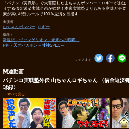
「パチンコ実戦塾」で大奮闘した山ちゃんボンバー・ロギーがお送
りする借金返済実戦企画が始動！本家実戦塾よりもある意味ガチ要
素が高い特殊ルールで100％返済を目指す
出演者
山ちゃんボンバー
ロギー
機種
新世紀エヴァンゲリオン～未来への咆哮～
P神・天才バカボン～甘神SPEC～
シェアする
関連動画
パチンコ実戦塾外伝 山ちゃんロギちゃん 〈借金返済
球録〉
すべて見る