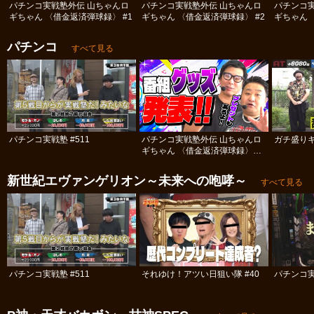
パチンコ実戦塾外伝 山ちゃんロ
パチンコ実戦塾外伝 山ちゃんロ
パチンコ
ギちゃん 〈借金返済弾球録〉 #1
ギちゃん 〈借金返済弾球録〉 #2
ギちゃん 
パチンコ
すべて見る
パチンコ実戦塾 #511
パチンコ実戦塾外伝 山ちゃんロ
ガチ盛りキ
ギちゃん 〈借金返済弾球録〉
#113
新世紀エヴァンゲリオン～未来への咆哮～
すべて見る
パチンコ実戦塾 #511
それゆけ！アツい日狙い隊 #40
パチンコ実