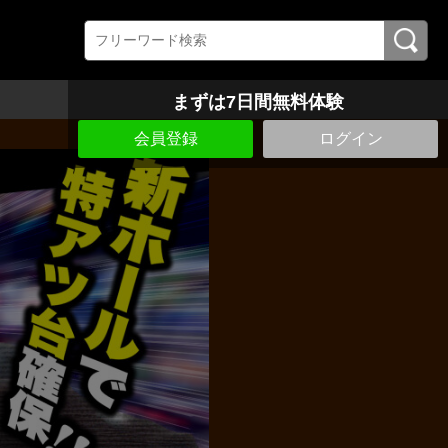
まずは7日間無料体験
会員登録
ログイン