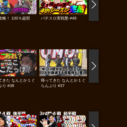
攻略！ 100％超部
パチスロ実戦塾 #48
パチスロ実戦塾 #47
てきた なんとか１ぐ
帰ってきた なんとか１ぐ
ヒロシ・ヤングアワ
り #38
らんぷり #37
#577