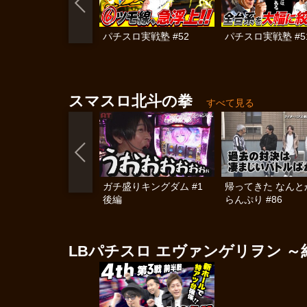
パチスロ実戦塾 #52
パチスロ実戦塾 #5
スマスロ北斗の拳
すべて見る
ガチ盛りキングダム #1
帰ってきた なんと
後編
らんぷり #86
LBパチスロ エヴァンゲリヲン ～