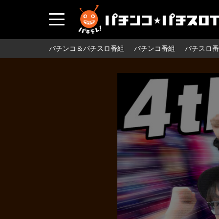
パチンコ＆パチスロ番組
パチンコ番組
パチスロ番