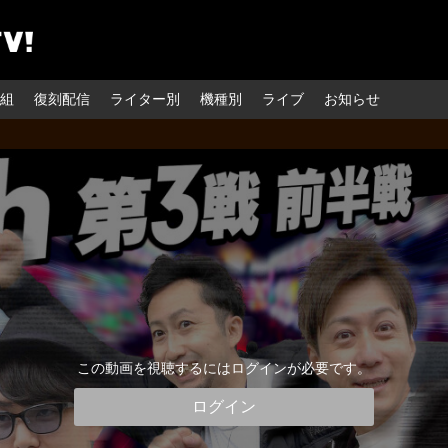
組
復刻配信
ライター別
機種別
ライブ
お知らせ
この動画を視聴するにはログインが必要です。
ログイン