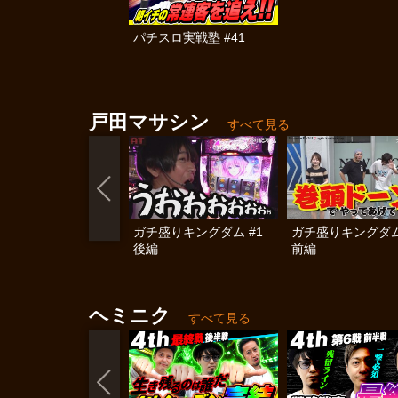
パチスロ実戦塾 #41
戸田マサシン
すべて見る
ガチ盛りキングダム #1
ガチ盛りキングダム
後編
前編
ヘミニク
すべて見る