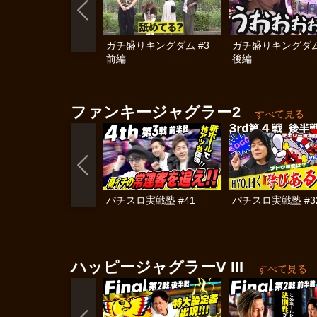
ガチ盛りキングダム #3
ガチ盛りキングダム
前編
後編
ファンキージャグラー2
すべて見る
パチスロ実戦塾 #41
パチスロ実戦塾 #3
ハッピージャグラーV III
すべて見る