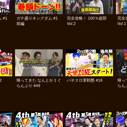
 #1
ガチ盛りキングダム #1
完全攻略！ 100％超部
完全
前編
Vol.2
Vol.1
2
帰ってきた なんとか１ぐ
パチスロ実戦塾 #16
帰っ
らんぷり #49
らんぷ