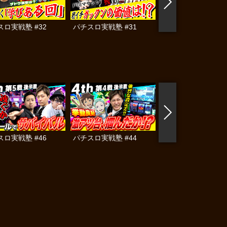
スロ実戦塾 #32
パチスロ実戦塾 #31
パチスロ実戦塾 #26
スロ実戦塾 #46
パチスロ実戦塾 #44
パチスロ実戦塾 #42