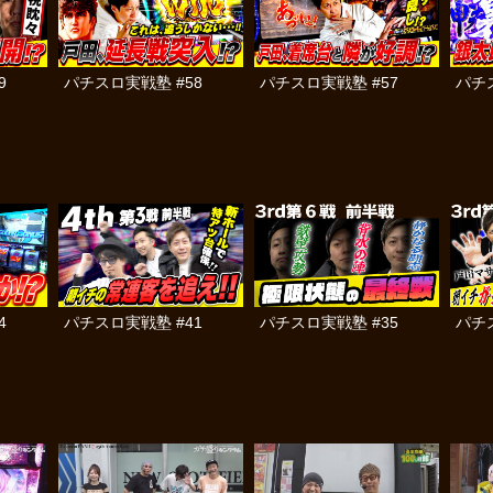
9
パチスロ実戦塾 #58
パチスロ実戦塾 #57
パチ
4
パチスロ実戦塾 #41
パチスロ実戦塾 #35
パチ