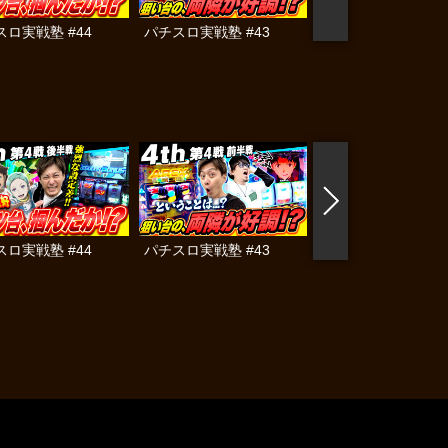
スロ実戦塾 #44
パチスロ実戦塾 #43
パチスロ実戦塾 #42
スロ実戦塾 #44
パチスロ実戦塾 #43
パチスロ実戦塾 #42