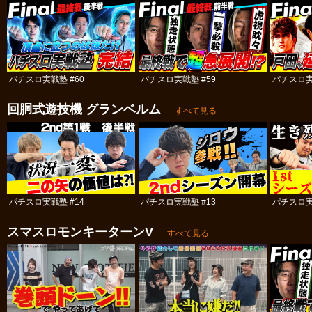
パチスロ実戦塾 #60
パチスロ実戦塾 #59
パチスロ実
回胴式遊技機 グランベルム
すべて見る
パチスロ実戦塾 #14
パチスロ実戦塾 #13
パチスロ実
スマスロモンキーターンV
すべて見る