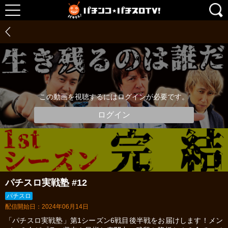
この動画を視聴するにはログインが必要です。
ログイン
パチスロ実戦塾 #12
パチスロ
配信開始日：2024年06月14日
「パチスロ実戦塾」第1シーズン6戦目後半戦をお届けします！メン