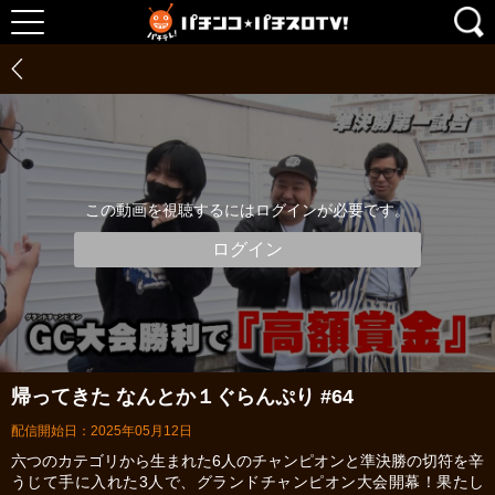
この動画を視聴するにはログインが必要です。
ログイン
帰ってきた なんとか１ぐらんぷり #64
配信開始日：2025年05月12日
六つのカテゴリから生まれた6人のチャンピオンと準決勝の切符を辛
うじて手に入れた3人で、グランドチャンピオン大会開幕！果たし