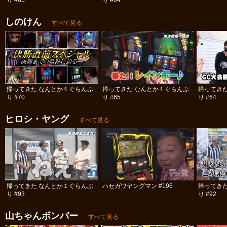
り #65
り #64
しのけん
すべて見る
帰ってきた なんとか１ぐらんぷ
帰ってきた なんとか１ぐらんぷ
帰ってき
り #70
り #65
り #64
ヒロシ・ヤング
すべて見る
帰ってきた なんとか１ぐらんぷ
ハセガワヤングマン #196
帰ってき
り #93
り #92
山ちゃんボンバー
すべて見る