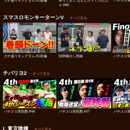
ガチ盛りキングダム #1後編
帰ってきた なんとか１ぐらんぷ
パチスロ実
り #86
スマスロモンキーターンV
すべて見る
ガチ盛りキングダム #1前編
回胴爆出し戦線
パチスロ実
チバリヨ2
すべて見る
パチスロ実戦塾 #48
パチスロ実戦塾 #47
パチスロ実
L 東京喰種
すべて見る