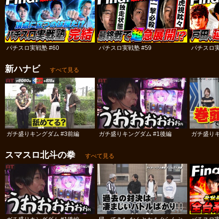
パチスロ実戦塾 #60
パチスロ実戦塾 #59
パチスロ実
新ハナビ
すべて見る
ガチ盛りキングダム #3前編
ガチ盛りキングダム #1後編
ガチ盛りキ
スマスロ北斗の拳
すべて見る