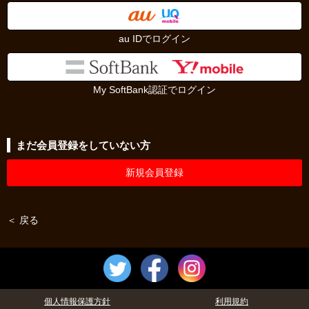
au IDでログイン
My SoftBank認証でログイン
まだ会員登録をしていない方
新規会員登録
＜ 戻る
個人情報保護方針
利用規約