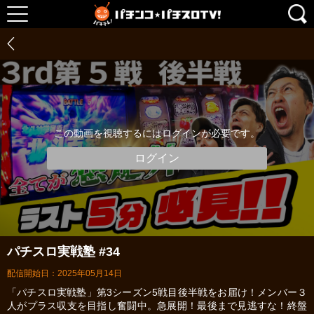
この動画を視聴するにはログインが必要です。
ログイン
パチスロ実戦塾 #34
配信開始日：2025年05月14日
「パチスロ実戦塾」第3シーズン5戦目後半戦をお届け！メンバー３
人がプラス収支を目指し奮闘中。急展開！最後まで見逃すな！終盤