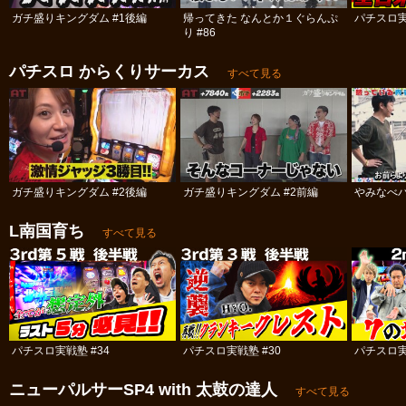
ガチ盛りキングダム #1後編
帰ってきた なんとか１ぐらんぷ
パチスロ実
り #86
パチスロ からくりサーカス
すべて見る
ガチ盛りキングダム #2後編
ガチ盛りキングダム #2前編
やみなべ
L南国育ち
すべて見る
パチスロ実戦塾 #34
パチスロ実戦塾 #30
パチスロ実
ニューパルサーSP4 with 太鼓の達人
すべて見る