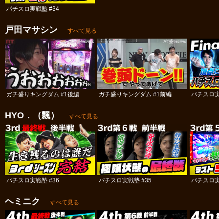
パチスロ実戦塾 #34
戸田マサシン
すべて見る
ガチ盛りキングダム #1後編
ガチ盛りキングダム #1前編
パチスロ実
HYO．（飄）
すべて見る
パチスロ実戦塾 #36
パチスロ実戦塾 #35
パチスロ実
ヘミニク
すべて見る