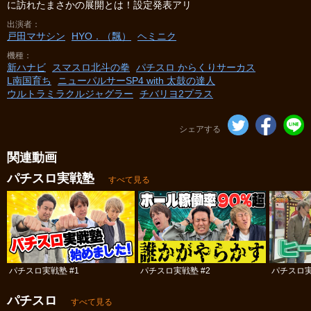
に訪れたまさかの展開とは！設定発表アリ
出演者
戸田マサシン
HYO．（飄）
ヘミニク
機種
新ハナビ
スマスロ北斗の拳
パチスロ からくりサーカス
L南国育ち
ニューパルサーSP4 with 太鼓の達人
ウルトラミラクルジャグラー
チバリヨ2プラス
シェアする
関連動画
パチスロ実戦塾
すべて見る
パチスロ実戦塾 #1
パチスロ実戦塾 #2
パチスロ実
パチスロ
すべて見る