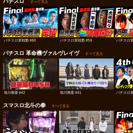
パチスロ
すべて見る
パチスロ実戦塾 #60
パチスロ実戦塾 #59
パチスロ実
パチスロ 革命機ヴァルヴレイヴ
すべて見る
旭川興業 #42
旭川興業 #41
パチスロ実
スマスロ北斗の拳
すべて見る