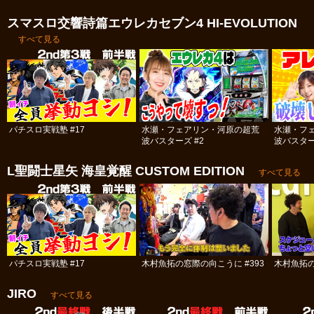
スマスロ交響詩篇エウレカセブン4 HI-EVOLUTION
すべて見る
パチスロ実戦塾 #17
水瀬・フェアリン・河原の超荒
水瀬・フ
波バスターズ #2
波バスター
L聖闘士星矢 海皇覚醒 CUSTOM EDITION
すべて見る
パチスロ実戦塾 #17
木村魚拓の窓際の向こうに #393
木村魚拓の
JIRO
すべて見る