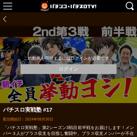
この動画を視聴するにはログインが必要です。
ログイン
パチスロ実戦塾 #17
配信開始日：2024年08月30日
「パチスロ実戦塾」第2シーズン3戦目前半戦をお届けします！メン
バー３人がプラス収支を目指し奮闘中。プラス収支メンバーが不在