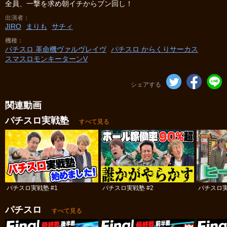
全員、一撃を求め朝イチからブン回し！
出演者
JIRO
まりも
サチィ
機種
パチスロ 革命機ヴァルヴレイヴ
パチスロ からくりサーカス
スマスロモンキーターンV
シェアする
関連動画
パチスロ実戦塾
すべて見る
パチスロ実戦塾 #1
パチスロ実戦塾 #2
パチスロ実
パチスロ
すべて見る