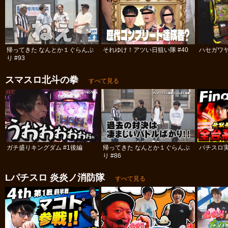
帰ってきた なんとか１ぐらんぷ
それゆけ！アツい日狙い隊 #40
ハセガワヤ
り #93
スマスロ北斗の拳
すべて見る
ガチ盛りキングダム #1後編
帰ってきた なんとか１ぐらんぷ
パチスロ実
り #86
Lパチスロ 炎炎ノ消防隊
すべて見る