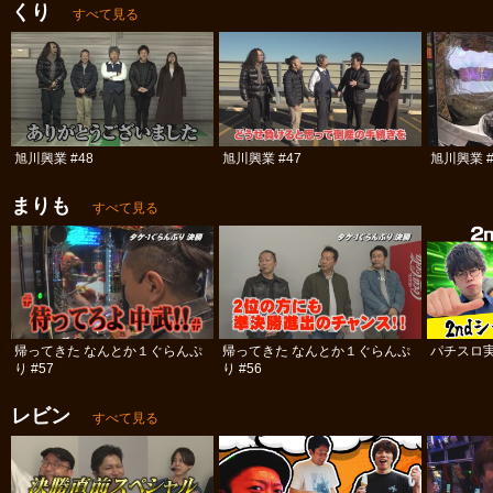
くり
すべて見る
旭川興業 #48
旭川興業 #47
旭川興業 #
まりも
すべて見る
帰ってきた なんとか１ぐらんぷ
帰ってきた なんとか１ぐらんぷ
パチスロ実
り #57
り #56
レビン
すべて見る