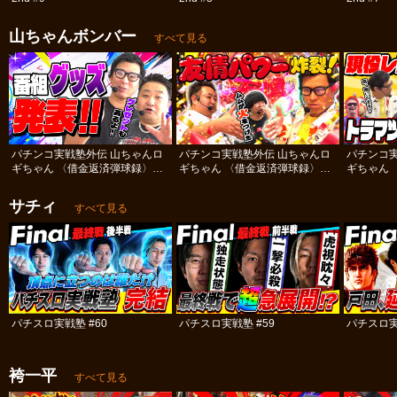
山ちゃんボンバー
すべて見る
パチンコ実戦塾外伝 山ちゃんロ
パチンコ実戦塾外伝 山ちゃんロ
パチンコ
ギちゃん 〈借金返済弾球録〉
ギちゃん 〈借金返済弾球録〉
ギちゃん 
#113
#112
#111
サチィ
すべて見る
パチスロ実戦塾 #60
パチスロ実戦塾 #59
パチスロ実
袴一平
すべて見る