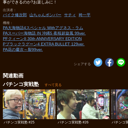
事ができるのか?お楽しみに！
出演者
バイク修次郎
山ちゃんボンバー
サチィ
袴一平
機種
PA大海物語4スペシャル Withアグネス・ラム
PAスーパー海物語 IN 沖縄5 夜桜超旋風 99ver.
PFクィーンII 30th ANNIVERSARY EDITION
Pブラックラグーン4 EXTRA BULLET 129ver.
PA花の慶次～裂99ver.
シェアする
関連動画
パチンコ実戦塾
すべて見る
パチンコ実戦塾 #25
パチンコ実戦塾 #26
パチンコ実