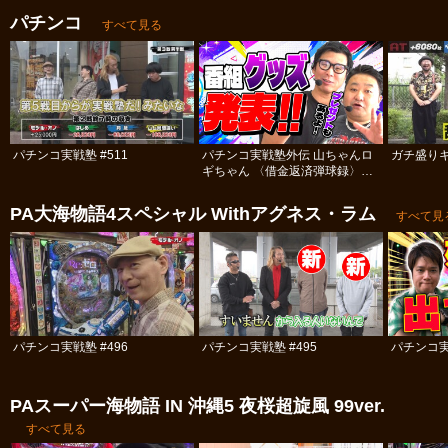
パチンコ
すべて見る
パチンコ実戦塾 #511
パチンコ実戦塾外伝 山ちゃんロ
ガチ盛りキ
ギちゃん 〈借金返済弾球録〉
#113
PA大海物語4スペシャル Withアグネス・ラム
すべて見
パチンコ実戦塾 #496
パチンコ実戦塾 #495
パチンコ実
PAスーパー海物語 IN 沖縄5 夜桜超旋風 99ver.
すべて見る