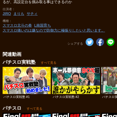
るが、高設定台を掴み取る事はできるのか
出演者
JIRO
まりも
サチィ
機種
スマスロ北斗の拳
L南国育ち
スマスロ痛いのは嫌なので防御力に極振りしたいと思います。
シェアする
関連動画
パチスロ実戦塾
すべて見る
パチスロ実戦塾 #1
パチスロ実戦塾 #2
パチスロ実
パチスロ
すべて見る