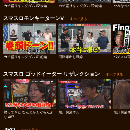
ガチ盛りキングダム #2後編
ガチ盛りキングダム #2前編
やみなべ
スマスロモンキーターンV
すべて見る
ガチ盛りキングダム #1前編
回胴爆出し戦線
パチスロ実
スマスロ ゴッドイーター リザレクション
すべて見る
帰ってきた なんとか１ぐらんぷ
旭川興業 #38
旭川興業 #
り #87
JIRO