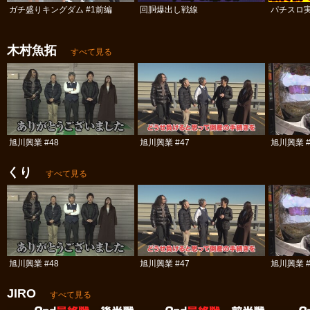
ガチ盛りキングダム #1前編
回胴爆出し戦線
パチスロ実
木村魚拓
すべて見る
旭川興業 #48
旭川興業 #47
旭川興業 #
くり
すべて見る
旭川興業 #48
旭川興業 #47
旭川興業 #
JIRO
すべて見る