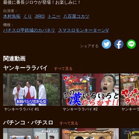
最後に番長ジロウが登場！お楽しみに！
出演者
木村魚拓
くり
JIRO
トニー
八百屋コカツ
機種
パチスロ甲鉄城のカバネリ
スマスロモンキーターンV
シェアする
関連動画
ヤンキーララバイ
すべて見る
ヤンキーララバイ #1
ヤンキーララバイ #2
ヤンキーラ
パチンコ・パチスロ
すべて見る