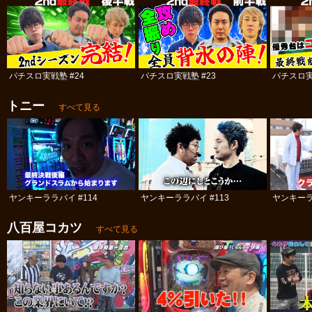
パチスロ実戦塾 #24
パチスロ実戦塾 #23
パチスロ実
トニー
すべて見る
ヤンキーララバイ #114
ヤンキーララバイ #113
ヤンキーラ
八百屋コカツ
すべて見る