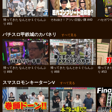
帰ってきた なんとか１ぐらんぷ
それゆけ！アツい日狙い隊 #40
ハセガワヤ
り #93
パチスロ甲鉄城のカバネリ
すべて見る
帰ってきた なんとか１ぐらんぷ
帰ってきた なんとか１ぐらんぷ
帰ってき
り #89
り #88
り #53
スマスロモンキーターンV
すべて見る