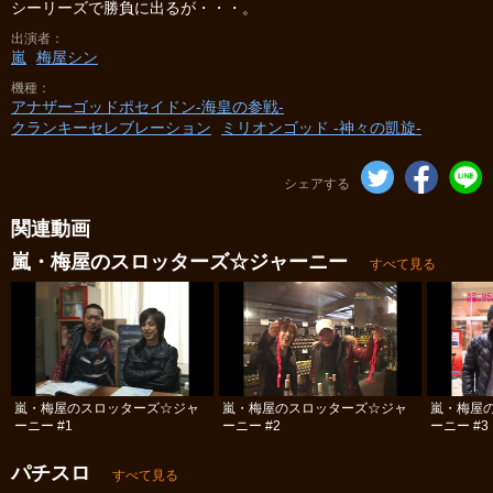
シーリーズで勝負に出るが・・・。
出演者
嵐
梅屋シン
機種
アナザーゴッドポセイドン-海皇の参戦-
クランキーセレブレーション
ミリオンゴッド -神々の凱旋-
シェアする
関連動画
嵐・梅屋のスロッターズ☆ジャーニー
すべて見る
嵐・梅屋のスロッターズ☆ジャ
嵐・梅屋のスロッターズ☆ジャ
嵐・梅屋
ーニー #1
ーニー #2
ーニー #3
パチスロ
すべて見る