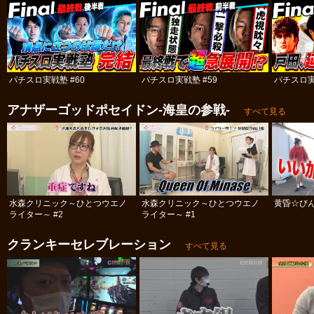
パチスロ実戦塾 #60
パチスロ実戦塾 #59
パチスロ実
アナザーゴッドポセイドン-海皇の参戦-
すべて見る
水森クリニック～ひとつウエノ
水森クリニック～ひとつウエノ
黄昏☆びん
ライター～ #2
ライター～ #1
クランキーセレブレーション
すべて見る