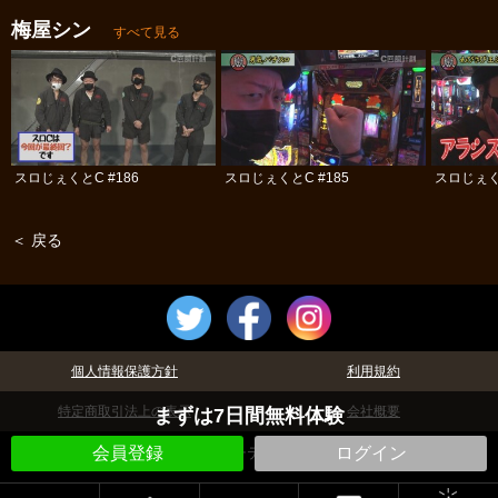
梅屋シン
すべて見る
スロじぇくとC #186
スロじぇくとC #185
スロじぇくと
＜ 戻る
個人情報保護方針
利用規約
特定商取引法上の表示
会社概要
まずは7日間無料体験
©パチテレ！
会員登録
ログイン