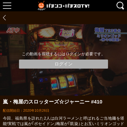
この動画を視聴するにはログインが必要です。
ログイン
嵐・梅屋のスロッターズ☆ジャーニー #410
配信開始日：2020年10月26日
今回、福島県を訪れた2人は白河ラーメンと呼ばれるご当地麺を堪
能!実戦では嵐が｢ポセイドン｣梅屋が｢凱旋｣とお互いミリオンゴッド