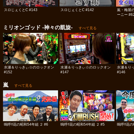
スロじぇくとC #143
スロじぇくとC #142
嵐・梅屋
ーニー #6
ミリオンゴッド -神々の凱旋-
すべて見る
水瀬＆りっきぃ☆のロックオン
水瀬＆りっきぃ☆のロックオン
水瀬＆り
#152
#147
#146
嵐
すべて見る
嗚呼!!花の昭和54年組 ２ #6
嗚呼!!花の昭和54年組 ２ #5
嗚呼!!花の