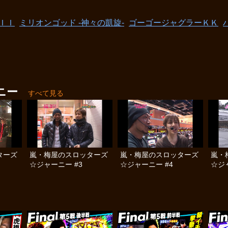
ＩＩ
ミリオンゴッド -神々の凱旋-
ゴーゴージャグラーＫＫ
ニー
すべて見る
ターズ
嵐・梅屋のスロッターズ
嵐・梅屋のスロッターズ
嵐・
☆ジャーニー #3
☆ジャーニー #4
☆ジ