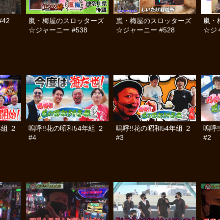
42
嵐・梅屋のスロッターズ
嵐・梅屋のスロッターズ
嵐・
☆ジャーニー #538
☆ジャーニー #528
☆ジャ
年組 ２
嗚呼!!花の昭和54年組 ２
嗚呼!!花の昭和54年組 ２
嗚呼!
#4
#3
#2