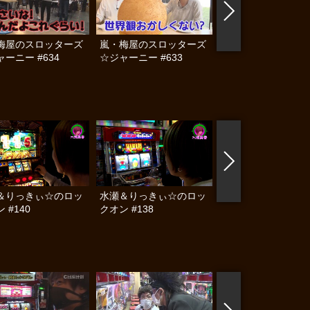
梅屋のスロッターズ
嵐・梅屋のスロッターズ
S-1 GRAND PRIX #
ーニー #634
☆ジャーニー #633
＆りっきぃ☆のロッ
水瀬＆りっきぃ☆のロッ
沖に召してください
 #140
クオン #138
#11