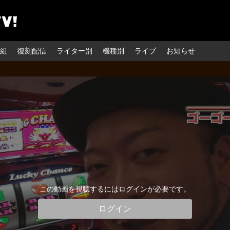
組
復刻配信
ライター別
機種別
ライブ
お知らせ
この動画を視聴するにはログインが必要です。
ログイン