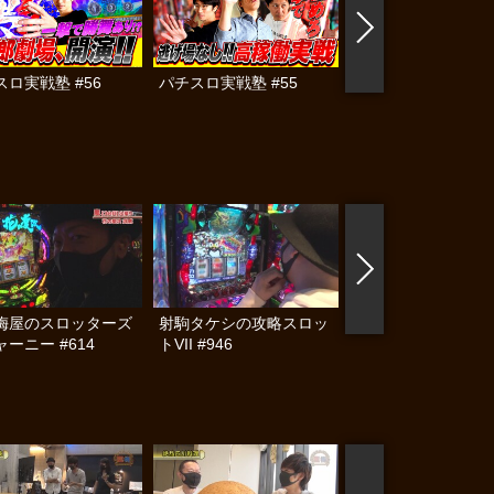
スロ実戦塾 #56
パチスロ実戦塾 #55
第1回 レトスロ王
#4
梅屋のスロッターズ
射駒タケシの攻略スロッ
スロじぇくとC #13
ーニー #614
トVII #946