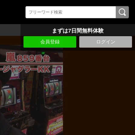
まずは7日間無料体験
会員登録
ログイン