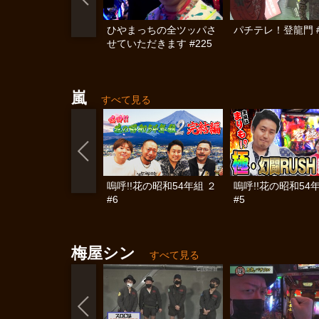
ひやまっちの全ツッパさ
パチテレ！登龍門 #
せていただきます #225
嵐
すべて見る
嗚呼!!花の昭和54年組 ２
嗚呼!!花の昭和54
#6
#5
梅屋シン
すべて見る